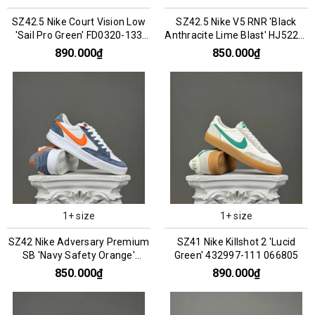
SZ42.5 Nike Court Vision Low
SZ42.5 Nike V5 RNR 'Black
'Sail Pro Green' FD0320-133
Anthracite Lime Blast' HJ5228-
066787
005 076200
890.000₫
850.000₫
1+ size
1+ size
SZ42 Nike Adversary Premium
SZ41 Nike Killshot 2 'Lucid
SB 'Navy Safety Orange'
Green' 432997-111 066805
CW7456-402 066297
850.000₫
890.000₫