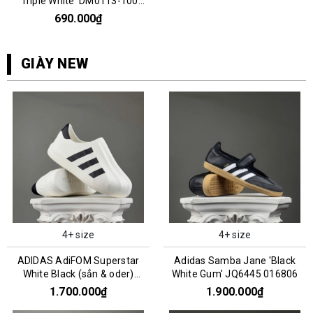
'Triple White' DM0113-100
066808
690.000₫
GIÀY NEW
4+ size
4+ size
ADIDAS AdiFOM Superstar
Adidas Samba Jane 'Black
White Black (sẳn & oder)
White Gum' JQ6445 016806
HQ8750
1.700.000₫
1.900.000₫