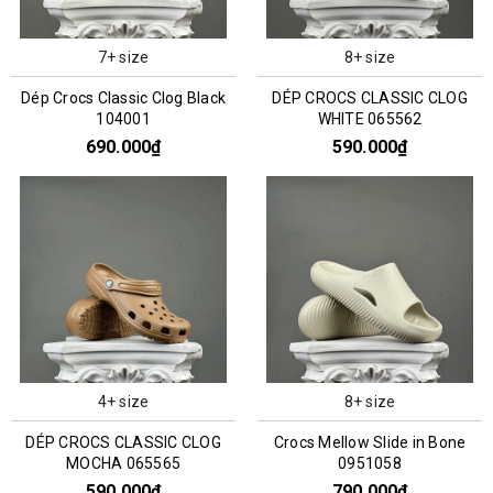
7+ size
8+ size
Dép Crocs Classic Clog Black
DÉP CROCS CLASSIC CLOG
104001
WHITE 065562
690.000₫
590.000₫
4+ size
8+ size
DÉP CROCS CLASSIC CLOG
Crocs Mellow Slide in Bone
MOCHA 065565
0951058
590.000₫
790.000₫