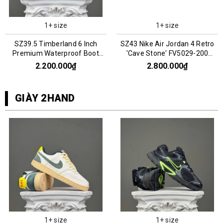
1+ size
1+ size
SZ39.5 Timberland 6 Inch
SZ43 Nike Air Jordan 4 Retro
Premium Waterproof Boot
'Cave Stone' FV5029-200
'Wheat' 066969
066960
2.200.000₫
2.800.000₫
GIÀY 2HAND
1+ size
1+ size