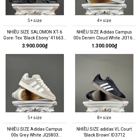
5+ size
4+ size
NHIỀU SIZE SALOMON XT-6
NHIỀU SIZE Adidas Campus
Gore-Tex 'Black Ebony' 416635
00s Denim Cloud White JI3163
016159
045993
3.900.000₫
1.300.000₫
5+ size
8+ size
NHIỀU SIZE Adidas Campus
NHIỀU SIZE adidas VL Court
00s Grey White JQ5803
'Black Brown' ID3712