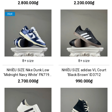
CZ0790-161
2.800.000₫
2.200.000₫
Hot
8+ size
8+ size
NHIỀU SIZE Nike Dunk Low
NHIỀU SIZE adidas VL Court
'Midnight Navy White' FN7197-
'Black Brown' ID3712
100
2.700.000₫
990.000₫