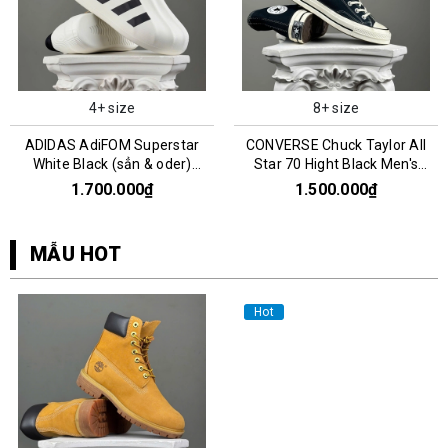
4+ size
8+ size
ADIDAS AdiFOM Superstar
CONVERSE Chuck Taylor All
White Black (sẳn & oder)
Star 70 Hight Black Men's
HQ8750
162050C
1.700.000₫
1.500.000₫
MẪU HOT
Hot