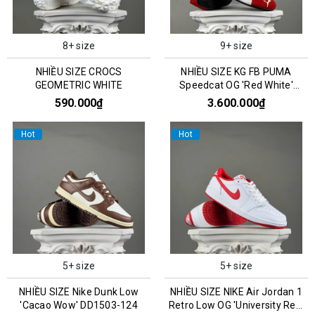
8+ size
9+ size
NHIỀU SIZE CROCS
NHIỀU SIZE KG FB PUMA
GEOMETRIC WHITE
Speedcat OG 'Red White'
400986-02
590.000₫
3.600.000₫
Hot
Hot
5+ size
5+ size
NHIỀU SIZE Nike Dunk Low
NHIỀU SIZE NIKE Air Jordan 1
'Cacao Wow' DD1503-124
Retro Low OG 'University Red'