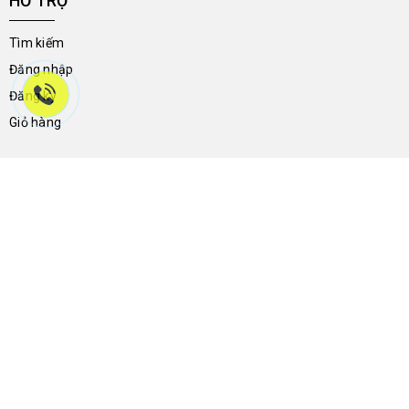
HỖ TRỢ
Tìm kiếm
Đăng nhập
Đăng ký
Giỏ hàng
THÔNG TIN LIÊN HỆ
46a Trần Hưng Đạo - Phường Ninh Kiều - Thành Phố Cần Thơ -
Việt Nam
0704.788.113
giay2ndnguyenthong136@gmail.com