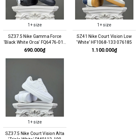
1+ size
1+ size
SZ37.5 Nike Gamma Force
SZ41 Nike Court Vision Low
'Black White Orca' FQ6476-010
'White' HF1068-133 076185
066813
690.000₫
1.100.000₫
1+ size
SZ37.5 Nike Court Vision Alta