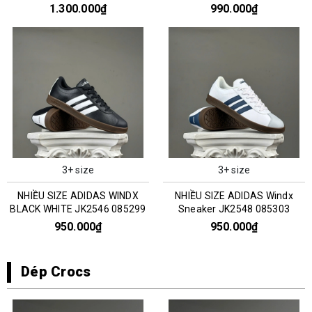
0351303
1.300.000₫
990.000₫
3+ size
3+ size
NHIỀU SIZE ADIDAS WINDX
NHIỀU SIZE ADIDAS Windx
BLACK WHITE JK2546 085299
Sneaker JK2548 085303
950.000₫
950.000₫
Dép Crocs