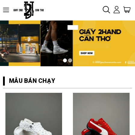
MẪU BÁN CHẠY