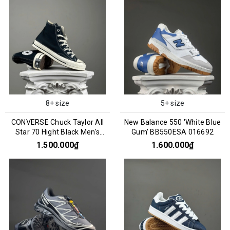
8+ size
5+ size
CONVERSE Chuck Taylor All
New Balance 550 'White Blue
Star 70 Hight Black Men's
Gum' BB550ESA 016692
162050C
1.500.000₫
1.600.000₫