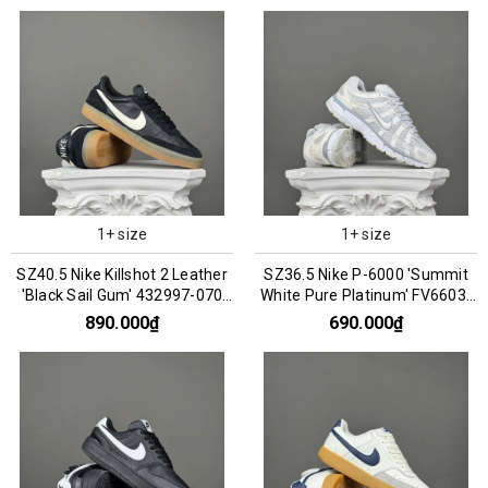
1+ size
1+ size
SZ40.5 Nike Killshot 2 Leather
SZ36.5 Nike P-6000 'Summit
'Black Sail Gum' 432997-070
White Pure Platinum' FV6603-
066717
101 066853
890.000₫
690.000₫