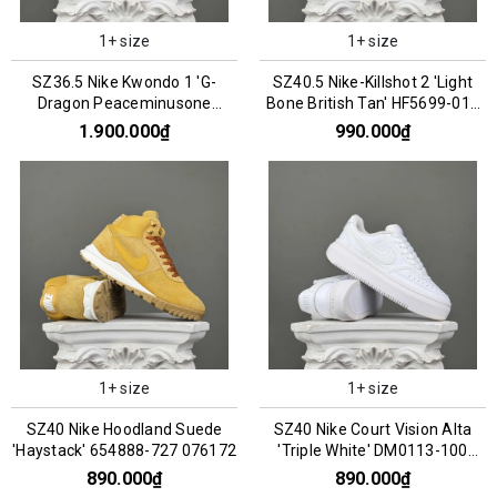
1+ size
1+ size
SZ36.5 Nike Kwondo 1 'G-
SZ40.5 Nike-Killshot 2 'Light
Dragon Peaceminusone
Bone British Tan' HF5699-019
Panda' DH2482-101 066956
076184
1.900.000₫
990.000₫
1+ size
1+ size
SZ40 Nike Hoodland Suede
SZ40 Nike Court Vision Alta
'Haystack' 654888-727 076172
'Triple White' DM0113-100
066758
890.000₫
890.000₫