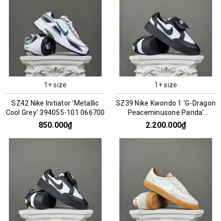
1+ size
1+ size
SZ42 Nike Initiator 'Metallic
SZ39 Nike Kwondo 1 'G-Dragon
Cool Grey' 394055-101 066700
Peaceminusone Panda'
DH2482-101 066957
850.000₫
2.200.000₫