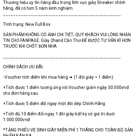
Thương hiệu uy tín hàng đầu trong lĩnh vực giày Sneaker chính
hãng, đã có hơn 5 năm kinh nghiệm.
_______________________________________________
Tình trạng: New Full Box
SẢN PHẨM KHÔNG CÓ ẢNH CHI TIẾT, QUÝ KHÁCH VUI LÒNG NHẮN
TIN CHO FANPAGE: Giày 2hand Cần Thơ ĐỂ ĐƯỢC TƯ VẤN KĨ HƠN
TRƯỚC KHI CHỐT ĐƠN NHA.
_______________________________________________
CHÍNH SÁCH ƯU ĐÃI:
-Voucher tích điểm khi mua hàng ➜ (1 đôi giày = 1 điểm)
+Tích được 1 điểm tương ứng với Voucher giảm ngày 50.000vnđ
cho đơn hàng sau
+Tích được 5 điểm đổi ngay một đôi dép Chính Hãng
+Tích đủ 10 điểm đổi ngay 1 đôi giày bất kỳ có giá trị dưới
1.000.000vnđ
*TẶNG PHIẾU VỆ SINH GIÀY MIỄN PHÍ 1 THÁNG CHO TOÀN BỘ SẢN
PHẨM BÁN RA.