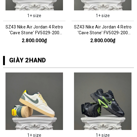
1+ size
1+ size
SZ43 Nike Air Jordan 4 Retro
SZ43 Nike Air Jordan 4 Retro
'Cave Stone' FV5029-200
'Cave Stone' FV5029-200
066960
066961
2.800.000₫
2.800.000₫
GIÀY 2HAND
1+ size
1+ size