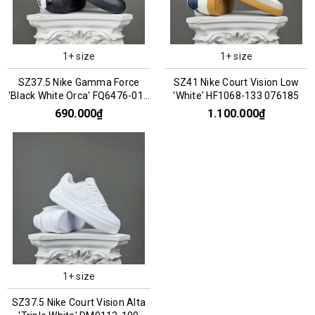
1+ size
1+ size
SZ37.5 Nike Gamma Force
SZ41 Nike Court Vision Low
'Black White Orca' FQ6476-010
'White' HF1068-133 076185
066813
690.000₫
1.100.000₫
1+ size
SZ37.5 Nike Court Vision Alta