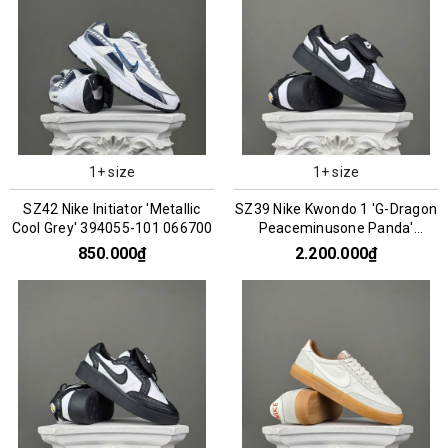
1+ size
1+ size
SZ42 Nike Initiator 'Metallic
SZ39 Nike Kwondo 1 'G-Dragon
Cool Grey' 394055-101 066700
Peaceminusone Panda'
DH2482-101 066957
850.000₫
2.200.000₫