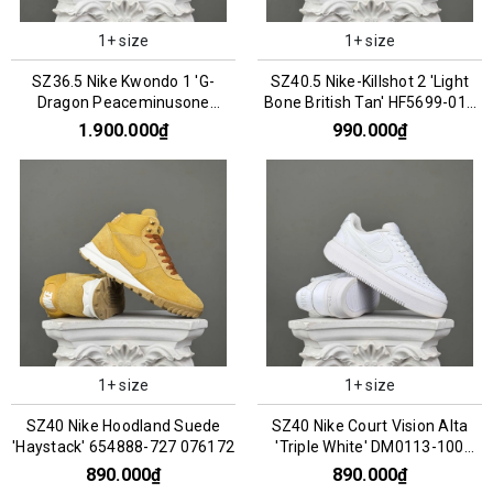
1+ size
1+ size
SZ36.5 Nike Kwondo 1 'G-
SZ40.5 Nike-Killshot 2 'Light
Dragon Peaceminusone
Bone British Tan' HF5699-019
Panda' DH2482-101 066956
076184
1.900.000₫
990.000₫
1+ size
1+ size
SZ40 Nike Hoodland Suede
SZ40 Nike Court Vision Alta
'Haystack' 654888-727 076172
'Triple White' DM0113-100
066758
890.000₫
890.000₫