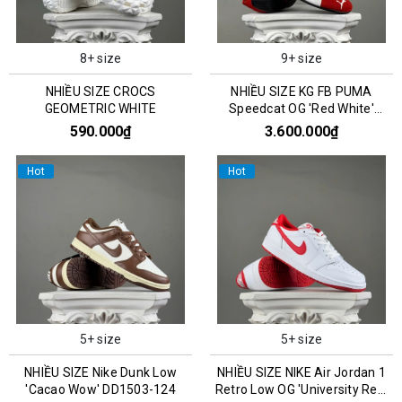
8+ size
9+ size
NHIỀU SIZE CROCS
NHIỀU SIZE KG FB PUMA
GEOMETRIC WHITE
Speedcat OG 'Red White'
400986-02
590.000₫
3.600.000₫
Hot
Hot
5+ size
5+ size
NHIỀU SIZE Nike Dunk Low
NHIỀU SIZE NIKE Air Jordan 1
'Cacao Wow' DD1503-124
Retro Low OG 'University Red'