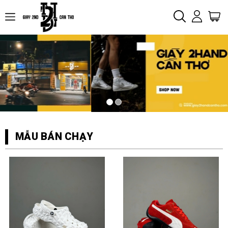
MẪU BÁN CHẠY