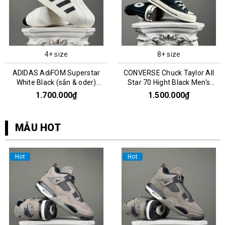
4+ size
8+ size
ADIDAS AdiFOM Superstar
CONVERSE Chuck Taylor All
White Black (sẳn & oder)
Star 70 Hight Black Men's
HQ8750
162050C
1.700.000₫
1.500.000₫
MẪU HOT
Hot
Hot