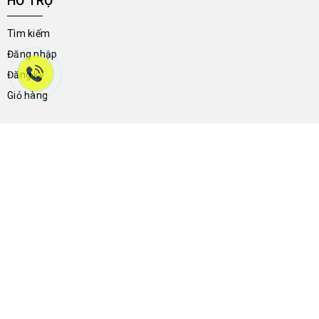
HỖ TRỢ
Tìm kiếm
Đăng nhập
Đăng ký
Giỏ hàng
THÔNG TIN LIÊN HỆ
46a Trần Hưng Đạo - Phường Ninh Kiều - Thành Phố Cần Thơ -
Việt Nam
0704.788.113
giay2ndnguyenthong136@gmail.com