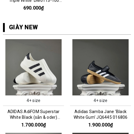
'Triple White' DM0113-100
066808
690.000₫
GIÀY NEW
4+ size
4+ size
ADIDAS AdiFOM Superstar
Adidas Samba Jane 'Black
White Black (sẳn & oder)
White Gum' JQ6445 016806
HQ8750
1.700.000₫
1.900.000₫