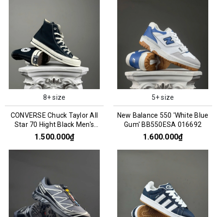
8+ size
5+ size
CONVERSE Chuck Taylor All
New Balance 550 'White Blue
Star 70 Hight Black Men's
Gum' BB550ESA 016692
162050C
1.500.000₫
1.600.000₫