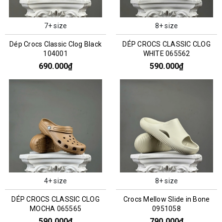
7+ size
8+ size
Dép Crocs Classic Clog Black
DÉP CROCS CLASSIC CLOG
104001
WHITE 065562
690.000₫
590.000₫
4+ size
8+ size
DÉP CROCS CLASSIC CLOG
Crocs Mellow Slide in Bone
MOCHA 065565
0951058
590.000₫
790.000₫