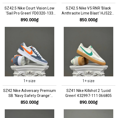
SZ42.5 Nike Court Vision Low
SZ42.5 Nike V5 RNR 'Black
'Sail Pro Green' FD0320-133
Anthracite Lime Blast' HJ5228-
066787
005 076200
890.000₫
850.000₫
1+ size
1+ size
SZ42 Nike Adversary Premium
SZ41 Nike Killshot 2 'Lucid
SB 'Navy Safety Orange'
Green' 432997-111 066805
CW7456-402 066297
850.000₫
890.000₫