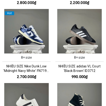
CZ0790-161
2.800.000₫
2.200.000₫
Hot
8+ size
8+ size
NHIỀU SIZE Nike Dunk Low
NHIỀU SIZE adidas VL Court
'Midnight Navy White' FN7197-
'Black Brown' ID3712
100
2.700.000₫
990.000₫