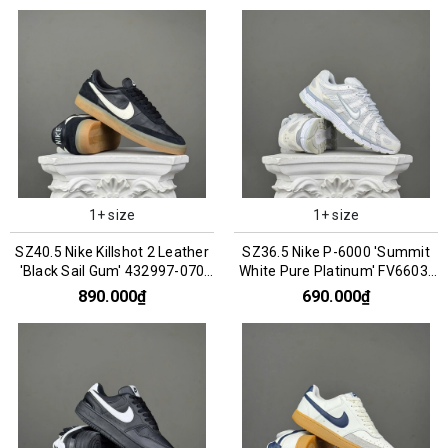
1+ size
1+ size
SZ40.5 Nike Killshot 2 Leather
SZ36.5 Nike P-6000 'Summit
'Black Sail Gum' 432997-070
White Pure Platinum' FV6603-
066717
101 066853
890.000₫
690.000₫