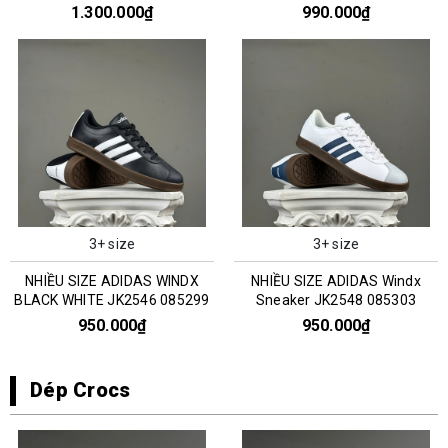
0351303
1.300.000₫
990.000₫
3+ size
3+ size
NHIỀU SIZE ADIDAS WINDX
NHIỀU SIZE ADIDAS Windx
BLACK WHITE JK2546 085299
Sneaker JK2548 085303
950.000₫
950.000₫
Dép Crocs