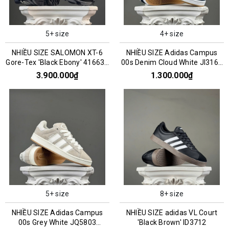
5+ size
4+ size
NHIỀU SIZE SALOMON XT-6
NHIỀU SIZE Adidas Campus
Gore-Tex 'Black Ebony' 416635
00s Denim Cloud White JI3163
016159
045993
3.900.000₫
1.300.000₫
5+ size
8+ size
NHIỀU SIZE Adidas Campus
NHIỀU SIZE adidas VL Court
00s Grey White JQ5803
'Black Brown' ID3712