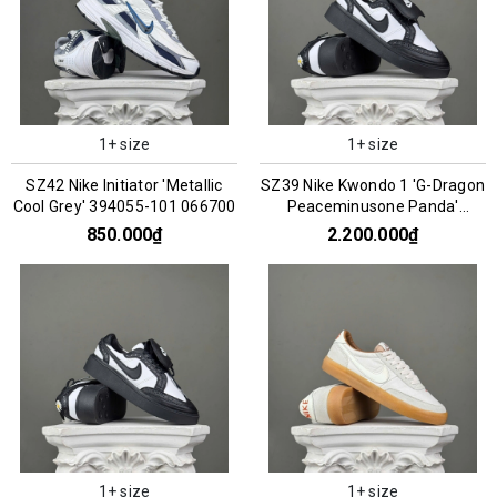
1+ size
1+ size
SZ42 Nike Initiator 'Metallic
SZ39 Nike Kwondo 1 'G-Dragon
Cool Grey' 394055-101 066700
Peaceminusone Panda'
DH2482-101 066957
850.000₫
2.200.000₫
1+ size
1+ size