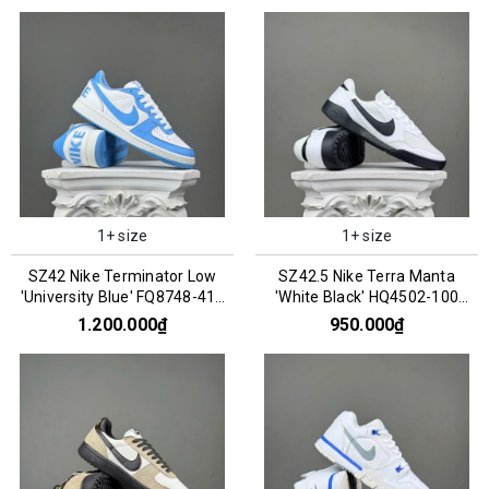
1+ size
1+ size
SZ42 Nike Terminator Low
SZ42.5 Nike Terra Manta
'University Blue' FQ8748-412
'White Black' HQ4502-100
076155
076080
1.200.000₫
950.000₫