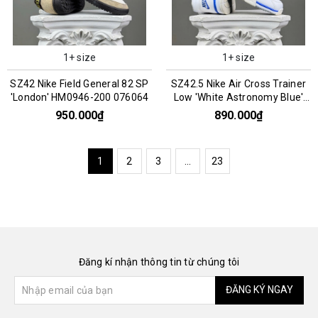
1+ size
1+ size
SZ42 Nike Field General 82 SP
SZ42.5 Nike Air Cross Trainer
'London' HM0946-200 076064
Low 'White Astronomy Blue'
CQ9182-102 076126
950.000₫
890.000₫
1
2
3
...
23
Đăng kí nhận thông tin từ chúng tôi
ĐĂNG KÝ NGAY