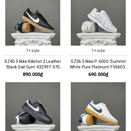
1+ size
1+ size
SZ40.5 Nike Killshot 2 Leather
SZ36.5 Nike P-6000 'Summit
'Black Sail Gum' 432997-070
White Pure Platinum' FV6603-
066717
101 066853
890.000₫
690.000₫