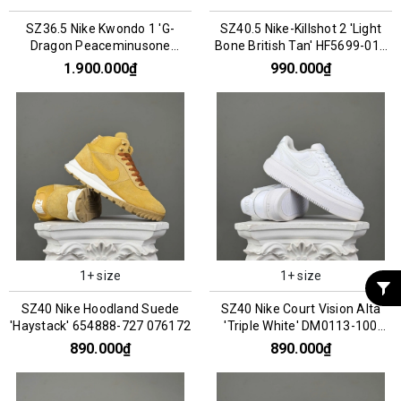
SZ36.5 Nike Kwondo 1 'G-
SZ40.5 Nike-Killshot 2 'Light
Dragon Peaceminusone
Bone British Tan' HF5699-019
Panda' DH2482-101 066956
076184
1.900.000₫
990.000₫
1+ size
1+ size
SZ40 Nike Hoodland Suede
SZ40 Nike Court Vision Alta
'Haystack' 654888-727 076172
'Triple White' DM0113-100
066758
890.000₫
890.000₫