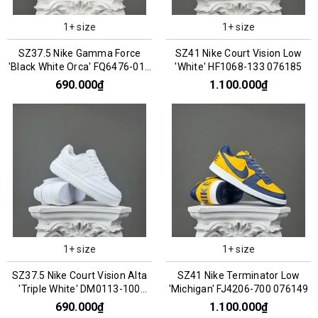
1+ size
1+ size
SZ37.5 Nike Gamma Force
SZ41 Nike Court Vision Low
'Black White Orca' FQ6476-010
'White' HF1068-133 076185
066813
690.000₫
1.100.000₫
1+ size
1+ size
SZ37.5 Nike Court Vision Alta
SZ41 Nike Terminator Low
'Triple White' DM0113-100
'Michigan' FJ4206-700 076149
066808
690.000₫
1.100.000₫