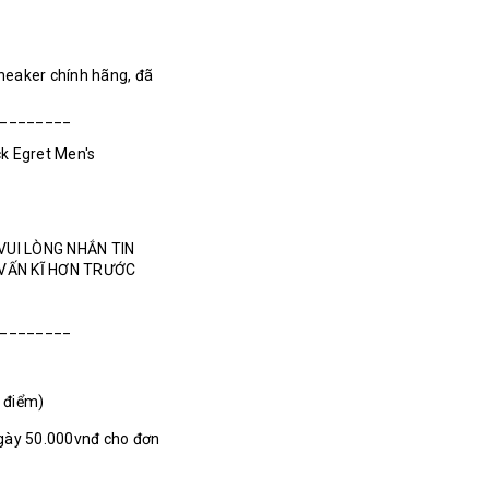
Sneaker chính hãng, đã
________
k Egret Men's
VUI LÒNG NHẮN TIN
 VẤN KĨ HƠN TRƯỚC
________
1 điểm)
gày 50.000vnđ cho đơn