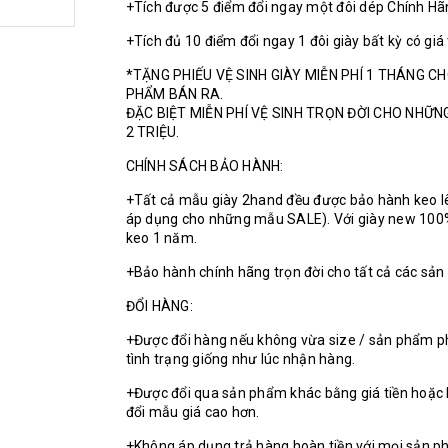
+Tích được 5 điểm đổi ngay một đôi dép Chính H
+Tích đủ 10 điểm đổi ngay 1 đôi giày bất kỳ có giá
*TẶNG PHIẾU VỆ SINH GIÀY MIỄN PHÍ 1 THÁNG C
PHẨM BÁN RA.
ĐẶC BIỆT MIỄN PHÍ VỆ SINH TRỌN ĐỜI CHO NHỮ
2 TRIỆU.
CHÍNH SÁCH BẢO HÀNH:
+Tất cả mẫu giày 2hand đều được bảo hành keo l
áp dụng cho những mẫu SALE). Với giày new 100
keo 1 năm.
+Bảo hành chính hãng trọn đời cho tất cả các sả
ĐỔI HÀNG:
+Được đổi hàng nếu không vừa size / sản phẩm p
tình trạng giống như lúc nhận hàng.
+Được đổi qua sản phẩm khác bằng giá tiền hoặc 
đổi mẫu giá cao hơn.
+Không áp dụng trả hàng hoàn tiền với mọi sản p