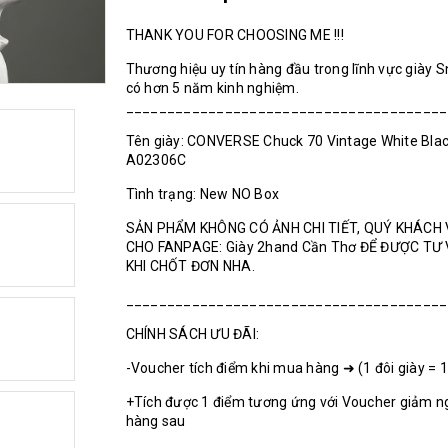
THANK YOU FOR CHOOSING ME !!!
Thương hiệu uy tín hàng đầu trong lĩnh vực giày 
có hơn 5 năm kinh nghiệm.
_______________________________________
Tên giày: CONVERSE Chuck 70 Vintage White Blac
A02306C
Tình trạng: New NO Box
SẢN PHẨM KHÔNG CÓ ẢNH CHI TIẾT, QUÝ KHÁCH 
CHO FANPAGE: Giày 2hand Cần Thơ ĐỂ ĐƯỢC TƯ
KHI CHỐT ĐƠN NHA.
_______________________________________
CHÍNH SÁCH ƯU ĐÃI:
-Voucher tích điểm khi mua hàng ➜ (1 đôi giày = 
+Tích được 1 điểm tương ứng với Voucher giảm n
hàng sau