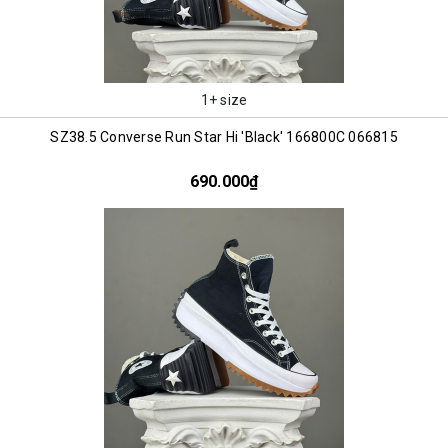
1+ size
SZ38.5 Converse Run Star Hi 'Black' 166800C 066815
690.000₫