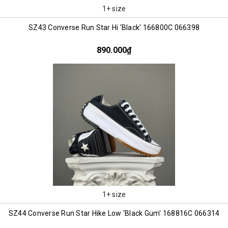
1+ size
SZ43 Converse Run Star Hi 'Black' 166800C 066398
890.000₫
1+ size
SZ44 Converse Run Star Hike Low 'Black Gum' 168816C 066314