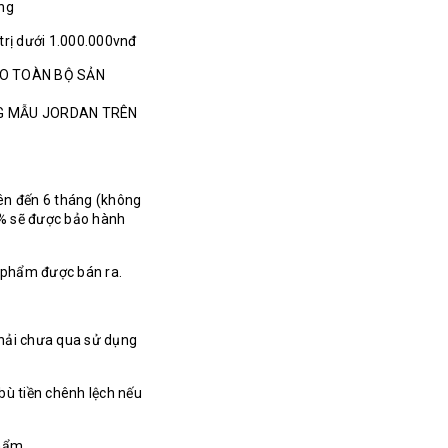
ãng
 trị dưới 1.000.000vnđ
HO TOÀN BỘ SẢN
NG MẪU JORDAN TRÊN
ên đến 6 tháng (không
% sẽ được bảo hành
n phẩm được bán ra.
hải chưa qua sử dụng
bù tiền chênh lệch nếu
hẩm.