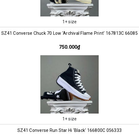
1+ size
SZ41 Converse Chuck 70 Low 'Archival Flame Print' 167813C 66085
750.000₫
1+ size
SZ41 Converse Run Star Hi 'Black' 166800C 056333