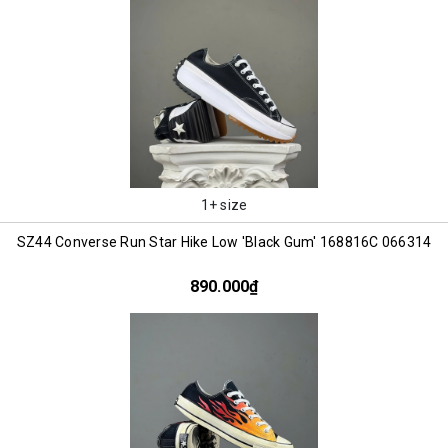
1+ size
SZ44 Converse Run Star Hike Low 'Black Gum' 168816C 066314
890.000₫