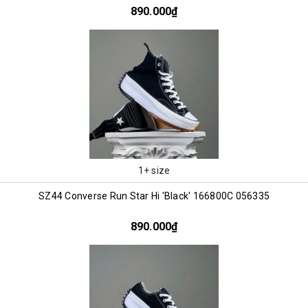
890.000₫
1+ size
SZ44 Converse Run Star Hi 'Black' 166800C 056335
890.000₫