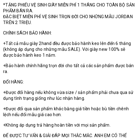
*TẶNG PHIẾU VỆ SINH GIÀY MIỄN PHÍ 1 THÁNG CHO TOÀN BỘ SẢN
PHẨM BÁN RA.
ĐẶC BIỆT MIỄN PHÍ VỆ SINH TRỌN ĐỜI CHO NHỮNG MẪU JORDAN
TRÊN 2 TRIỆU.
CHÍNH SÁCH BẢO HÀNH:
+Tất cả mẫu giày 2hand đều được bảo hành keo lên đến 6 tháng
(không áp dụng cho những mẫu SALE). Với giày new 100% sẽ
được bảo hành keo 1 năm.
+Bảo hành chính hãng trọn đời cho tất cả các sản phẩm được bán
ra.
ĐỔI HÀNG:
+Được đổi hàng nếu không vừa size / sản phẩm phải chưa qua sử
dụng tình trạng giống như lúc nhận hàng.
+Được đổi qua sản phẩm khác bằng giá tiền hoặc bù tiền chênh
lệch nếu đổi mẫu giá cao hơn.
+Không áp dụng trả hàng hoàn tiền với mọi sản phẩm.
ĐỂ ĐƯỢC TƯ VẤN & GIẢI ĐÁP MỌI THẮC MẮC. ANH EM CÓ THỂ