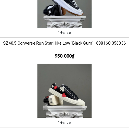
1+ size
SZ40.5 Converse Run Star Hike Low 'Black Gum' 168816C 056336
950.000₫
1+ size