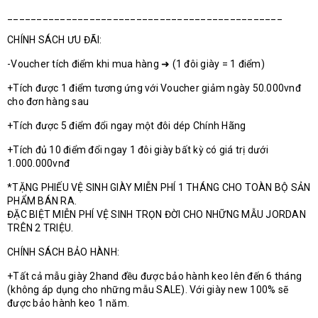
_______________________________________________
CHÍNH SÁCH ƯU ĐÃI:
-Voucher tích điểm khi mua hàng ➜ (1 đôi giày = 1 điểm)
+Tích được 1 điểm tương ứng với Voucher giảm ngày 50.000vnđ
cho đơn hàng sau
+Tích được 5 điểm đổi ngay một đôi dép Chính Hãng
+Tích đủ 10 điểm đổi ngay 1 đôi giày bất kỳ có giá trị dưới
1.000.000vnđ
*TẶNG PHIẾU VỆ SINH GIÀY MIỄN PHÍ 1 THÁNG CHO TOÀN BỘ SẢN
PHẨM BÁN RA.
ĐẶC BIỆT MIỄN PHÍ VỆ SINH TRỌN ĐỜI CHO NHỮNG MẪU JORDAN
TRÊN 2 TRIỆU.
CHÍNH SÁCH BẢO HÀNH:
+Tất cả mẫu giày 2hand đều được bảo hành keo lên đến 6 tháng
(không áp dụng cho những mẫu SALE). Với giày new 100% sẽ
được bảo hành keo 1 năm.