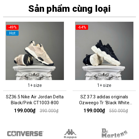
Sản phẩm cùng loại
-49%
-64%
Hot
1+ size
1+ size
SZ36.5 Nike Air Jordan Delta
SZ 37.3 adidas originals
Black/Pink CT1003-800
Ozweego Tr 'Black White
FV9760
199.000₫
199.000₫
390.000₫
550.000₫