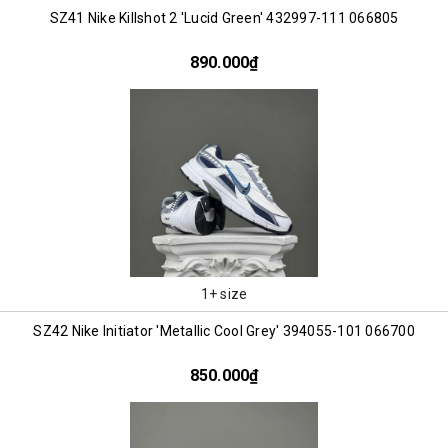
SZ41 Nike Killshot 2 'Lucid Green' 432997-111 066805
890.000₫
1+ size
SZ42 Nike Initiator 'Metallic Cool Grey' 394055-101 066700
850.000₫