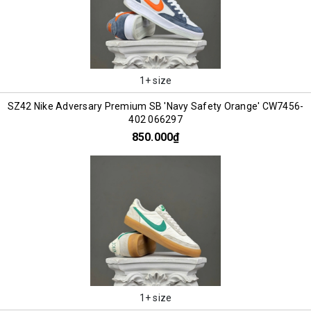
1+ size
SZ42 Nike Adversary Premium SB 'Navy Safety Orange' CW7456-
402 066297
850.000₫
1+ size