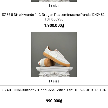
1+ size
SZ36.5 Nike Kwondo 1 'G-Dragon Peaceminusone Panda' DH2482-
101 066956
1.900.000₫
1+ size
SZ40.5 Nike-Killshot 2 'Light Bone British Tan' HF5699-019 076184
990.000₫