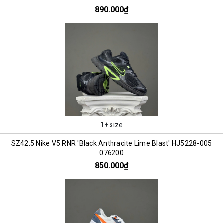
890.000₫
1+ size
SZ42.5 Nike V5 RNR 'Black Anthracite Lime Blast' HJ5228-005
076200
850.000₫