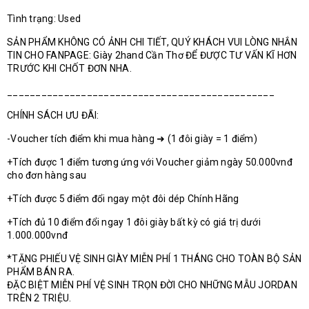
Tình trạng: Used
SẢN PHẨM KHÔNG CÓ ẢNH CHI TIẾT, QUÝ KHÁCH VUI LÒNG NHẮN
TIN CHO FANPAGE: Giày 2hand Cần Thơ ĐỂ ĐƯỢC TƯ VẤN KĨ HƠN
TRƯỚC KHI CHỐT ĐƠN NHA.
_______________________________________________
CHÍNH SÁCH ƯU ĐÃI:
-Voucher tích điểm khi mua hàng ➜ (1 đôi giày = 1 điểm)
+Tích được 1 điểm tương ứng với Voucher giảm ngày 50.000vnđ
cho đơn hàng sau
+Tích được 5 điểm đổi ngay một đôi dép Chính Hãng
+Tích đủ 10 điểm đổi ngay 1 đôi giày bất kỳ có giá trị dưới
1.000.000vnđ
*TẶNG PHIẾU VỆ SINH GIÀY MIỄN PHÍ 1 THÁNG CHO TOÀN BỘ SẢN
PHẨM BÁN RA.
ĐẶC BIỆT MIỄN PHÍ VỆ SINH TRỌN ĐỜI CHO NHỮNG MẪU JORDAN
TRÊN 2 TRIỆU.