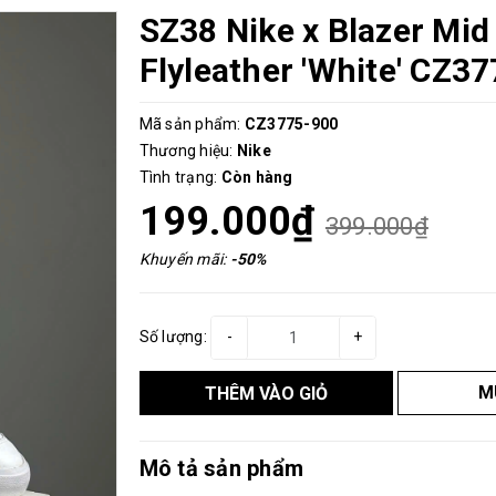
SZ38 Nike x Blazer Mid
Flyleather 'White' CZ3
Mã sản phẩm:
CZ3775-900
Thương hiệu:
Nike
Tình trạng:
Còn hàng
199.000₫
399.000₫
Khuyến mãi:
-50%
Số lượng:
-
+
M
THÊM VÀO GIỎ
Mô tả sản phẩm