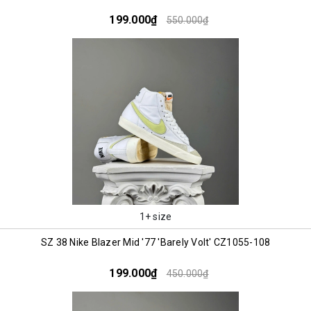
199.000₫
550.000₫
1+ size
SZ 38 Nike Blazer Mid '77 'Barely Volt' CZ1055-108
199.000₫
450.000₫