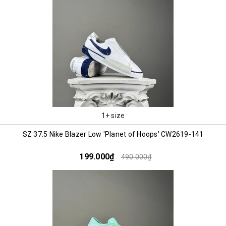
1+ size
SZ 37.5 Nike Blazer Low 'Planet of Hoops' CW2619-141
199.000₫
490.000₫