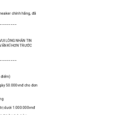
Sneaker chính hãng, đã
_________
VUI LÒNG NHẮN TIN
 VẤN KĨ HƠN TRƯỚC
________
1 điểm)
gày 50.000vnđ cho đơn
ãng
 trị dưới 1.000.000vnđ