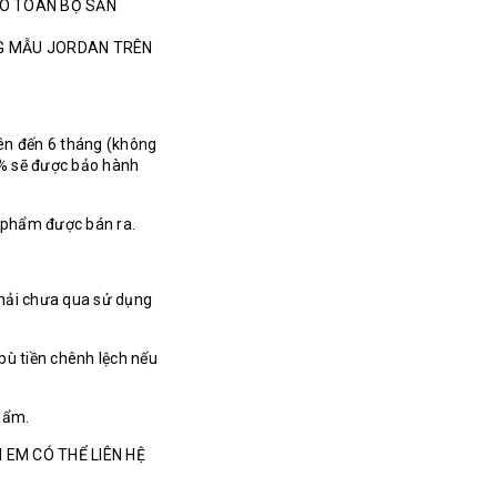
HO TOÀN BỘ SẢN
NG MẪU JORDAN TRÊN
ên đến 6 tháng (không
% sẽ được bảo hành
n phẩm được bán ra.
hải chưa qua sử dụng
bù tiền chênh lệch nếu
hẩm.
 EM CÓ THỂ LIÊN HỆ