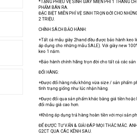
*TẶNG PHIẾU VỆ SINH GIÀY MIỄN PHÍ 1 THÁNG C
PHẨM BÁN RA.
ĐẶC BIỆT MIỄN PHÍ VỆ SINH TRỌN ĐỜI CHO NHỮ
2 TRIỆU.
CHÍNH SÁCH BẢO HÀNH:
+Tất cả mẫu giày 2hand đều được bảo hành keo l
áp dụng cho những mẫu SALE). Với giày new 100
keo 1 năm.
+Bảo hành chính hãng trọn đời cho tất cả các sả
ĐỔI HÀNG:
+Được đổi hàng nếu không vừa size / sản phẩm p
tình trạng giống như lúc nhận hàng.
+Được đổi qua sản phẩm khác bằng giá tiền hoặc 
đổi mẫu giá cao hơn.
+Không áp dụng trả hàng hoàn tiền với mọi sản p
ĐỂ ĐƯỢC TƯ VẤN & GIẢI ĐÁP MỌI THẮC MẮC. ANH
G2CT QUA CÁC KÊNH SAU.