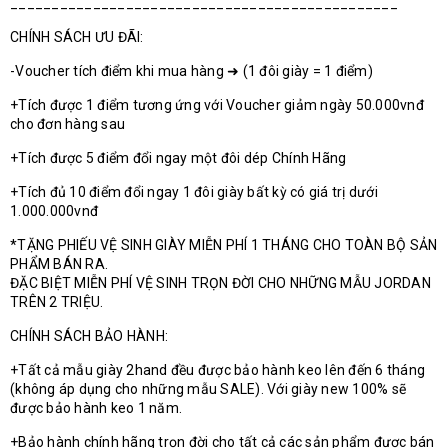
_______________________________________________
CHÍNH SÁCH ƯU ĐÃI:
-Voucher tích điểm khi mua hàng ➜ (1 đôi giày = 1 điểm)
+Tích được 1 điểm tương ứng với Voucher giảm ngày 50.000vnđ
cho đơn hàng sau
+Tích được 5 điểm đổi ngay một đôi dép Chính Hãng
+Tích đủ 10 điểm đổi ngay 1 đôi giày bất kỳ có giá trị dưới
1.000.000vnđ
*TẶNG PHIẾU VỆ SINH GIÀY MIỄN PHÍ 1 THÁNG CHO TOÀN BỘ SẢN
PHẨM BÁN RA.
ĐẶC BIỆT MIỄN PHÍ VỆ SINH TRỌN ĐỜI CHO NHỮNG MẪU JORDAN
TRÊN 2 TRIỆU.
CHÍNH SÁCH BẢO HÀNH:
+Tất cả mẫu giày 2hand đều được bảo hành keo lên đến 6 tháng
(không áp dụng cho những mẫu SALE). Với giày new 100% sẽ
được bảo hành keo 1 năm.
+Bảo hành chính hãng trọn đời cho tất cả các sản phẩm được bán