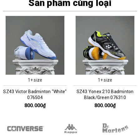
Sản phẩm cùng loại
1+ size
1+ size
SZ43 Victor Badminton "White"
SZ43 Yonex 210 Badminton
076504
Black/Green 076310
800.000₫
800.000₫