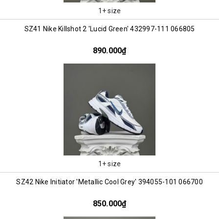
1+ size
SZ41 Nike Killshot 2 'Lucid Green' 432997-111 066805
890.000₫
1+ size
SZ42 Nike Initiator 'Metallic Cool Grey' 394055-101 066700
850.000₫