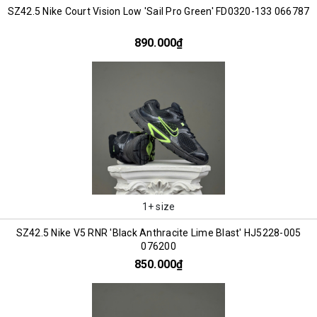
SZ42.5 Nike Court Vision Low 'Sail Pro Green' FD0320-133 066787
890.000₫
1+ size
SZ42.5 Nike V5 RNR 'Black Anthracite Lime Blast' HJ5228-005
076200
850.000₫