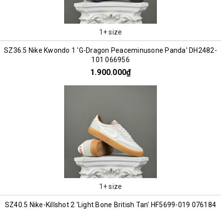
1+ size
SZ36.5 Nike Kwondo 1 'G-Dragon Peaceminusone Panda' DH2482-
101 066956
1.900.000₫
1+ size
SZ40.5 Nike-Killshot 2 'Light Bone British Tan' HF5699-019 076184