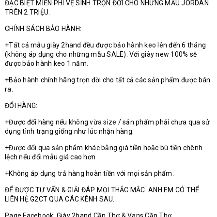
ĐẶC BIỆT MIỄN PHÍ VỆ SINH TRỌN ĐỜI CHO NHỮNG MẪU JORDAN
TRÊN 2 TRIỆU.
CHÍNH SÁCH BẢO HÀNH:
+Tất cả mẫu giày 2hand đều được bảo hành keo lên đến 6 tháng
(không áp dụng cho những mẫu SALE). Với giày new 100% sẽ
được bảo hành keo 1 năm.
+Bảo hành chính hãng trọn đời cho tất cả các sản phẩm được bán
ra.
ĐỔI HÀNG:
+Được đổi hàng nếu không vừa size / sản phẩm phải chưa qua sử
dụng tình trạng giống như lúc nhận hàng.
+Được đổi qua sản phẩm khác bằng giá tiền hoặc bù tiền chênh
lệch nếu đổi mẫu giá cao hơn.
+Không áp dụng trả hàng hoàn tiền với mọi sản phẩm.
ĐỂ ĐƯỢC TƯ VẤN & GIẢI ĐÁP MỌI THẮC MẮC. ANH EM CÓ THỂ
LIÊN HỆ G2CT QUA CÁC KÊNH SAU.
Page Facebook: Giày 2hand Cần Thơ & Vans Cần Thơ