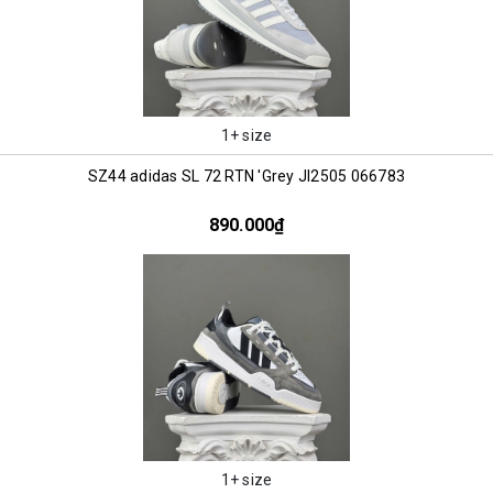
1+ size
SZ44 adidas SL 72 RTN 'Grey JI2505 066783
890.000₫
1+ size