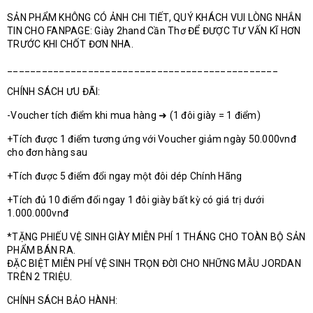
SẢN PHẨM KHÔNG CÓ ẢNH CHI TIẾT, QUÝ KHÁCH VUI LÒNG NHẮN
TIN CHO FANPAGE: Giày 2hand Cần Thơ ĐỂ ĐƯỢC TƯ VẤN KĨ HƠN
TRƯỚC KHI CHỐT ĐƠN NHA.
_______________________________________________
CHÍNH SÁCH ƯU ĐÃI:
-Voucher tích điểm khi mua hàng ➜ (1 đôi giày = 1 điểm)
+Tích được 1 điểm tương ứng với Voucher giảm ngày 50.000vnđ
cho đơn hàng sau
+Tích được 5 điểm đổi ngay một đôi dép Chính Hãng
+Tích đủ 10 điểm đổi ngay 1 đôi giày bất kỳ có giá trị dưới
1.000.000vnđ
*TẶNG PHIẾU VỆ SINH GIÀY MIỄN PHÍ 1 THÁNG CHO TOÀN BỘ SẢN
PHẨM BÁN RA.
ĐẶC BIỆT MIỄN PHÍ VỆ SINH TRỌN ĐỜI CHO NHỮNG MẪU JORDAN
TRÊN 2 TRIỆU.
CHÍNH SÁCH BẢO HÀNH: