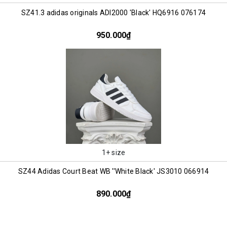
SZ41.3 adidas originals ADI2000 'Black' HQ6916 076174
950.000₫
1+ size
SZ44 Adidas Court Beat WB ''White Black' JS3010 066914
890.000₫