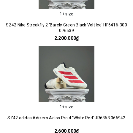
1+ size
SZ42 Nike Streakfly 2 'Barely Green Black Volt Ice' HF6416-300
076539
2.200.000₫
1+ size
SZ42 adidas Adizero Adios Pro 4 'White Red' JR6363 066942
2.600.000₫