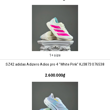
1+ size
SZ42 adidas Adizero Adios pro 4 "White Pink" KJ3873 076538
2.600.000₫