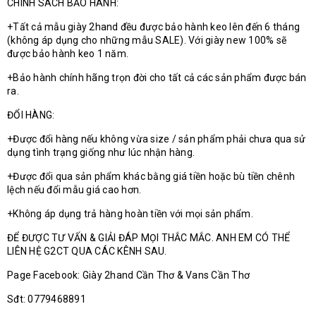
CHÍNH SÁCH BẢO HÀNH:
+Tất cả mẫu giày 2hand đều được bảo hành keo lên đến 6 tháng
(không áp dụng cho những mẫu SALE). Với giày new 100% sẽ
được bảo hành keo 1 năm.
+Bảo hành chính hãng trọn đời cho tất cả các sản phẩm được bán
ra.
ĐỔI HÀNG:
+Được đổi hàng nếu không vừa size / sản phẩm phải chưa qua sử
dụng tình trạng giống như lúc nhận hàng.
+Được đổi qua sản phẩm khác bằng giá tiền hoặc bù tiền chênh
lệch nếu đổi mẫu giá cao hơn.
+Không áp dụng trả hàng hoàn tiền với mọi sản phẩm.
ĐỂ ĐƯỢC TƯ VẤN & GIẢI ĐÁP MỌI THẮC MẮC. ANH EM CÓ THỂ
LIÊN HỆ G2CT QUA CÁC KÊNH SAU.
Page Facebook: Giày 2hand Cần Thơ & Vans Cần Thơ
Sđt: 0779468891