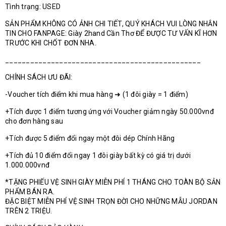
Tình trạng: USED
SẢN PHẨM KHÔNG CÓ ẢNH CHI TIẾT, QUÝ KHÁCH VUI LÒNG NHẮN
TIN CHO FANPAGE: Giày 2hand Cần Thơ ĐỂ ĐƯỢC TƯ VẤN KĨ HƠN
TRƯỚC KHI CHỐT ĐƠN NHA.
_______________________________________________
CHÍNH SÁCH ƯU ĐÃI:
-Voucher tích điểm khi mua hàng ➜ (1 đôi giày = 1 điểm)
+Tích được 1 điểm tương ứng với Voucher giảm ngày 50.000vnđ
cho đơn hàng sau
+Tích được 5 điểm đổi ngay một đôi dép Chính Hãng
+Tích đủ 10 điểm đổi ngay 1 đôi giày bất kỳ có giá trị dưới
1.000.000vnđ
*TẶNG PHIẾU VỆ SINH GIÀY MIỄN PHÍ 1 THÁNG CHO TOÀN BỘ SẢN
PHẨM BÁN RA.
ĐẶC BIỆT MIỄN PHÍ VỆ SINH TRỌN ĐỜI CHO NHỮNG MẪU JORDAN
TRÊN 2 TRIỆU.