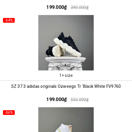
199.000₫
390.000₫
-64%
1+ size
SZ 37.3 adidas originals Ozweego Tr 'Black White FV9760
199.000₫
550.000₫
-56%