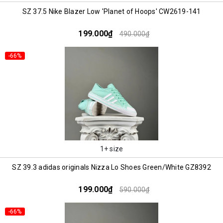
SZ 37.5 Nike Blazer Low 'Planet of Hoops' CW2619-141
199.000₫
490.000₫
-66%
1+ size
SZ 39.3 adidas originals Nizza Lo Shoes Green/White GZ8392
199.000₫
590.000₫
-66%