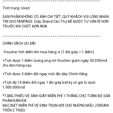
Tình trạng: Used
SẢN PHẨM KHÔNG CÓ ẢNH CHI TIẾT, QUÝ KHÁCH VUI LÒNG NHẮN
TIN CHO FANPAGE: Giày 2hand Cần Thơ ĐỂ ĐƯỢC TƯ VẤN KĨ HƠN
TRƯỚC KHI CHỐT ĐƠN NHA.
_______________________________________________
CHÍNH SÁCH ƯU ĐÃI:
-Voucher tích điểm khi mua hàng ➜ (1 đôi giày = 1 điểm)
+Tích được 1 điểm tương ứng với Voucher giảm ngày 50.000vnđ
cho đơn hàng sau
+Tích được 5 điểm đổi ngay một đôi dép Chính Hãng
+Tích đủ 10 điểm đổi ngay 1 đôi giày bất kỳ có giá trị dưới
1.000.000vnđ
*TẶNG PHIẾU VỆ SINH GIÀY MIỄN PHÍ 1 THÁNG CHO TOÀN BỘ SẢN
PHẨM BÁN RA.
ĐẶC BIỆT MIỄN PHÍ VỆ SINH TRỌN ĐỜI CHO NHỮNG MẪU JORDAN
TRÊN 2 TRIỆU.