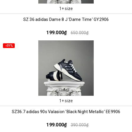
1+ size
SZ 36 adidas Dame 8 J 'Dame Time' GY2906
199.000₫
650.000₫
-49%
1+ size
SZ36.7 adidas 90s Valasion 'Black Night Metallic' EE9906
199.000₫
390.000₫