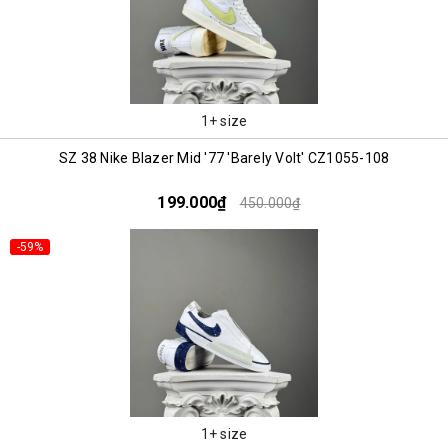
1+ size
SZ 38 Nike Blazer Mid '77 'Barely Volt' CZ1055-108
199.000₫
450.000₫
-59%
1+ size