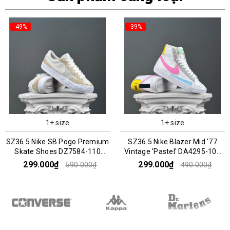
-49%
-39%
1+ size
1+ size
SZ36.5 Nike SB Pogo Premium
SZ36.5 Nike Blazer Mid '77
Skate Shoes DZ7584-110
Vintage 'Pastel' DA4295-100
045943
045964
299.000₫
299.000₫
590.000₫
490.000₫