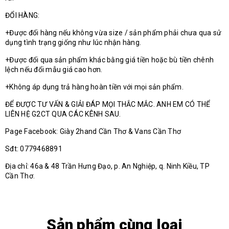
ĐỔI HÀNG:
+Được đổi hàng nếu không vừa size / sản phẩm phải chưa qua sử
dụng tình trạng giống như lúc nhận hàng.
+Được đổi qua sản phẩm khác bằng giá tiền hoặc bù tiền chênh
lệch nếu đổi mẫu giá cao hơn.
+Không áp dụng trả hàng hoàn tiền với mọi sản phẩm.
ĐỂ ĐƯỢC TƯ VẤN & GIẢI ĐÁP MỌI THẮC MẮC. ANH EM CÓ THỂ
LIÊN HỆ G2CT QUA CÁC KÊNH SAU.
Page Facebook: Giày 2hand Cần Thơ & Vans Cần Thơ
Sđt: 0779468891
Địa chỉ: 46a & 48 Trần Hưng Đạo, p. An Nghiệp, q. Ninh Kiều, TP
Cần Thơ.
Sản phẩm cùng loại