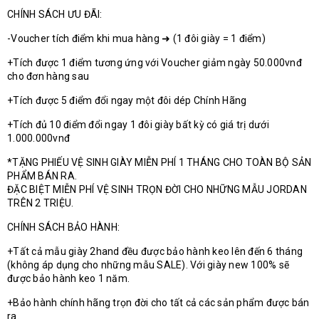
CHÍNH SÁCH ƯU ĐÃI:
-Voucher tích điểm khi mua hàng ➜ (1 đôi giày = 1 điểm)
+Tích được 1 điểm tương ứng với Voucher giảm ngày 50.000vnđ
cho đơn hàng sau
+Tích được 5 điểm đổi ngay một đôi dép Chính Hãng
+Tích đủ 10 điểm đổi ngay 1 đôi giày bất kỳ có giá trị dưới
1.000.000vnđ
*TẶNG PHIẾU VỆ SINH GIÀY MIỄN PHÍ 1 THÁNG CHO TOÀN BỘ SẢN
PHẨM BÁN RA.
ĐẶC BIỆT MIỄN PHÍ VỆ SINH TRỌN ĐỜI CHO NHỮNG MẪU JORDAN
TRÊN 2 TRIỆU.
CHÍNH SÁCH BẢO HÀNH:
+Tất cả mẫu giày 2hand đều được bảo hành keo lên đến 6 tháng
(không áp dụng cho những mẫu SALE). Với giày new 100% sẽ
được bảo hành keo 1 năm.
+Bảo hành chính hãng trọn đời cho tất cả các sản phẩm được bán
ra.