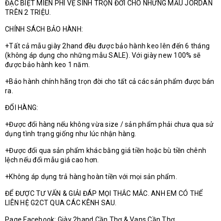
ĐẶC BIỆT MIỄN PHÍ VỆ SINH TRỌN ĐỜI CHO NHỮNG MẪU JORDAN
TRÊN 2 TRIỆU.
CHÍNH SÁCH BẢO HÀNH:
+Tất cả mẫu giày 2hand đều được bảo hành keo lên đến 6 tháng
(không áp dụng cho những mẫu SALE). Với giày new 100% sẽ
được bảo hành keo 1 năm.
+Bảo hành chính hãng trọn đời cho tất cả các sản phẩm được bán
ra.
ĐỔI HÀNG:
+Được đổi hàng nếu không vừa size / sản phẩm phải chưa qua sử
dụng tình trạng giống như lúc nhận hàng.
+Được đổi qua sản phẩm khác bằng giá tiền hoặc bù tiền chênh
lệch nếu đổi mẫu giá cao hơn.
+Không áp dụng trả hàng hoàn tiền với mọi sản phẩm.
ĐỂ ĐƯỢC TƯ VẤN & GIẢI ĐÁP MỌI THẮC MẮC. ANH EM CÓ THỂ
LIÊN HỆ G2CT QUA CÁC KÊNH SAU.
Page Facebook: Giày 2hand Cần Thơ & Vans Cần Thơ