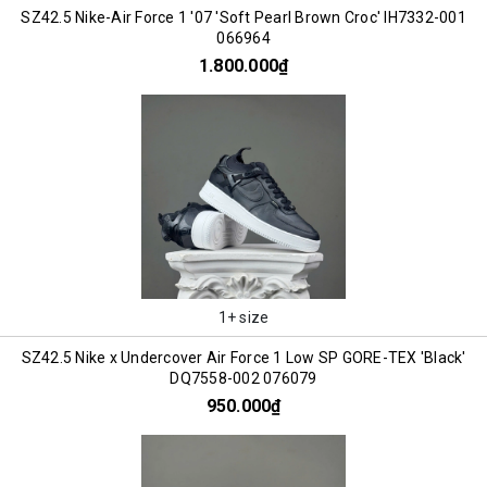
SZ42.5 Nike-Air Force 1 '07 'Soft Pearl Brown Croc' IH7332-001
066964
1.800.000₫
1+ size
SZ42.5 Nike x Undercover Air Force 1 Low SP GORE-TEX 'Black'
DQ7558-002 076079
950.000₫