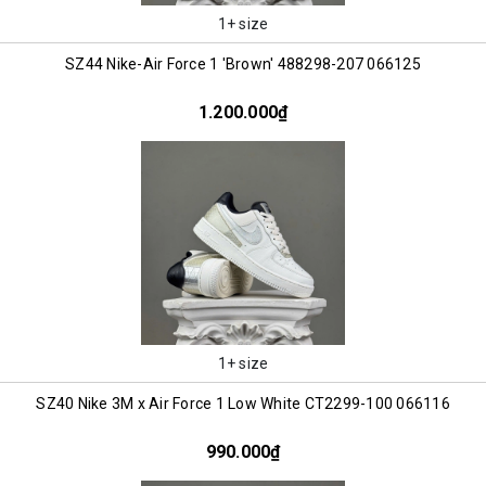
1+ size
SZ44 Nike-Air Force 1 'Brown' 488298-207 066125
1.200.000₫
1+ size
SZ40 Nike 3M x Air Force 1 Low White CT2299-100 066116
990.000₫