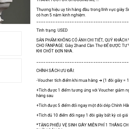
Thương hiệu uy tín hàng đầu trong lĩnh vực giày 
có hơn 5 năm kinh nghiệm.
_______________________________________
Tình trạng: USED
SẢN PHẨM KHÔNG CÓ ẢNH CHI TIẾT, QUÝ KHÁCH 
CHO FANPAGE: Giày 2hand Cần Thơ ĐỂ ĐƯỢC TƯ
KHI CHỐT ĐƠN NHA.
_______________________________________
CHÍNH SÁCH ƯU ĐÃI:
-Voucher tích điểm khi mua hàng ➜ (1 đôi giày = 
+Tích được 1 điểm tương ứng với Voucher giảm n
hàng sau
+Tích được 5 điểm đổi ngay một đôi dép Chính H
+Tích đủ 10 điểm đổi ngay 1 đôi giày bất kỳ có giá
*TẶNG PHIẾU VỆ SINH GIÀY MIỄN PHÍ 1 THÁNG C