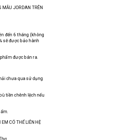
NG MẪU JORDAN TRÊN
ên đến 6 tháng (không
% sẽ được bảo hành
n phẩm được bán ra.
hải chưa qua sử dụng
bù tiền chênh lệch nếu
hẩm.
 EM CÓ THỂ LIÊN HỆ
 Thơ