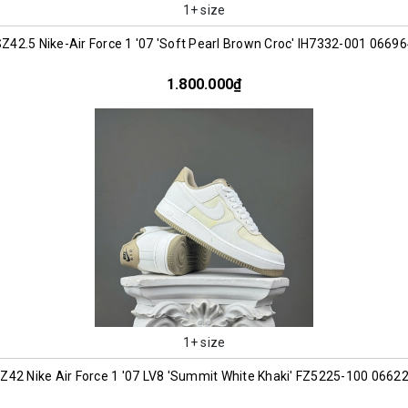
1+ size
Z42.5 Nike-Air Force 1 '07 'Soft Pearl Brown Croc' IH7332-001 0669
1.800.000₫
1+ size
Z42 Nike Air Force 1 '07 LV8 'Summit White Khaki' FZ5225-100 0662