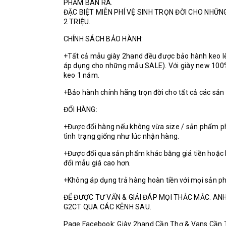
PHẨM BÁN RA.
ĐẶC BIỆT MIỄN PHÍ VỆ SINH TRỌN ĐỜI CHO NHỮ
2 TRIỆU.
CHÍNH SÁCH BẢO HÀNH:
+Tất cả mẫu giày 2hand đều được bảo hành keo l
áp dụng cho những mẫu SALE). Với giày new 100
keo 1 năm.
+Bảo hành chính hãng trọn đời cho tất cả các sả
ĐỔI HÀNG:
+Được đổi hàng nếu không vừa size / sản phẩm p
tình trạng giống như lúc nhận hàng.
+Được đổi qua sản phẩm khác bằng giá tiền hoặc 
đổi mẫu giá cao hơn.
+Không áp dụng trả hàng hoàn tiền với mọi sản p
ĐỂ ĐƯỢC TƯ VẤN & GIẢI ĐÁP MỌI THẮC MẮC. ANH
G2CT QUA CÁC KÊNH SAU.
Page Facebook: Giày 2hand Cần Thơ & Vans Cần