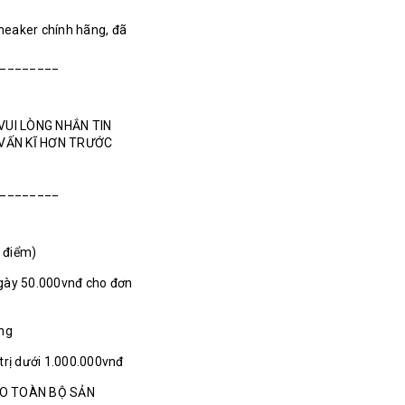
Sneaker chính hãng, đã
________
VUI LÒNG NHẮN TIN
 VẤN KĨ HƠN TRƯỚC
________
1 điểm)
gày 50.000vnđ cho đơn
ãng
 trị dưới 1.000.000vnđ
HO TOÀN BỘ SẢN