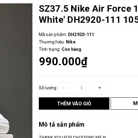
SZ37.5 Nike Air Force 1
White' DH2920-111 10
Mã sản phẩm:
DH2920-111
Thương hiệu:
Nike
Tình trạng:
Còn hàng
990.000₫
Số lượng:
-
+
M
THÊM VÀO GIỎ
Mô tả sản phẩm
THANK YOU FOR CHOOSING ME !!!