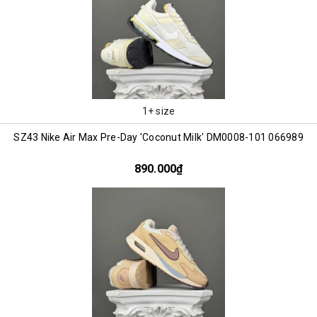
1+ size
SZ43 Nike Air Max Pre-Day 'Coconut Milk' DM0008-101 066989
890.000₫