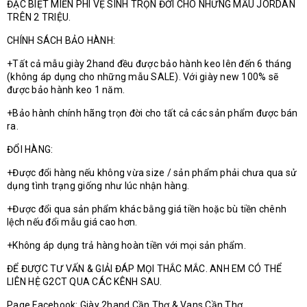
ĐẶC BIỆT MIỄN PHÍ VỆ SINH TRỌN ĐỜI CHO NHỮNG MẪU JORDAN
TRÊN 2 TRIỆU.
CHÍNH SÁCH BẢO HÀNH:
+Tất cả mẫu giày 2hand đều được bảo hành keo lên đến 6 tháng
(không áp dụng cho những mẫu SALE). Với giày new 100% sẽ
được bảo hành keo 1 năm.
+Bảo hành chính hãng trọn đời cho tất cả các sản phẩm được bán
ra.
ĐỔI HÀNG:
+Được đổi hàng nếu không vừa size / sản phẩm phải chưa qua sử
dụng tình trạng giống như lúc nhận hàng.
+Được đổi qua sản phẩm khác bằng giá tiền hoặc bù tiền chênh
lệch nếu đổi mẫu giá cao hơn.
+Không áp dụng trả hàng hoàn tiền với mọi sản phẩm.
ĐỂ ĐƯỢC TƯ VẤN & GIẢI ĐÁP MỌI THẮC MẮC. ANH EM CÓ THỂ
LIÊN HỆ G2CT QUA CÁC KÊNH SAU.
Page Facebook: Giày 2hand Cần Thơ & Vans Cần Thơ