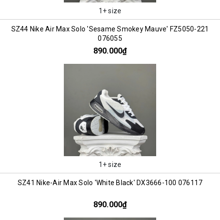
1+ size
SZ44 Nike Air Max Solo 'Sesame Smokey Mauve' FZ5050-221
076055
890.000₫
1+ size
SZ41 Nike-Air Max Solo 'White Black' DX3666-100 076117
890.000₫