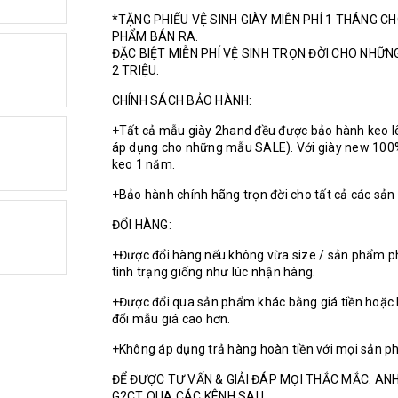
*TẶNG PHIẾU VỆ SINH GIÀY MIỄN PHÍ 1 THÁNG C
PHẨM BÁN RA.
ĐẶC BIỆT MIỄN PHÍ VỆ SINH TRỌN ĐỜI CHO NHỮ
2 TRIỆU.
CHÍNH SÁCH BẢO HÀNH:
+Tất cả mẫu giày 2hand đều được bảo hành keo l
áp dụng cho những mẫu SALE). Với giày new 100
keo 1 năm.
+Bảo hành chính hãng trọn đời cho tất cả các sả
ĐỔI HÀNG:
+Được đổi hàng nếu không vừa size / sản phẩm p
tình trạng giống như lúc nhận hàng.
+Được đổi qua sản phẩm khác bằng giá tiền hoặc 
đổi mẫu giá cao hơn.
+Không áp dụng trả hàng hoàn tiền với mọi sản p
ĐỂ ĐƯỢC TƯ VẤN & GIẢI ĐÁP MỌI THẮC MẮC. ANH
G2CT QUA CÁC KÊNH SAU.