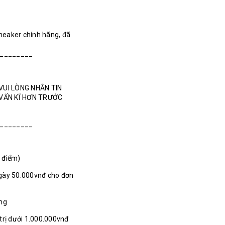
Sneaker chính hãng, đã
________
VUI LÒNG NHẮN TIN
 VẤN KĨ HƠN TRƯỚC
________
1 điểm)
gày 50.000vnđ cho đơn
ãng
 trị dưới 1.000.000vnđ