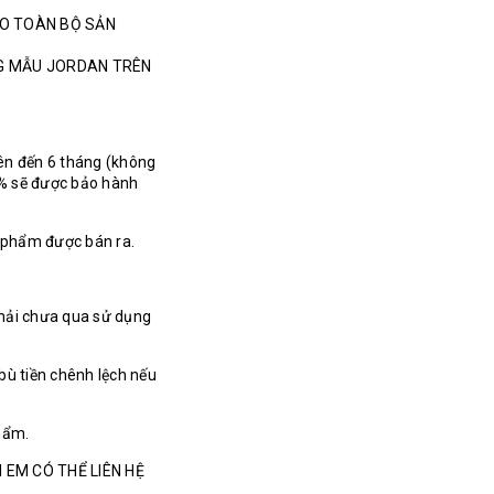
HO TOÀN BỘ SẢN
NG MẪU JORDAN TRÊN
ên đến 6 tháng (không
% sẽ được bảo hành
n phẩm được bán ra.
hải chưa qua sử dụng
bù tiền chênh lệch nếu
hẩm.
 EM CÓ THỂ LIÊN HỆ