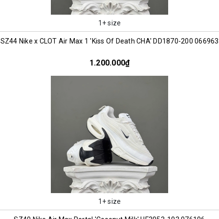
1+ size
SZ44 Nike x CLOT Air Max 1 'Kiss Of Death CHA' DD1870-200 066963
1.200.000₫
1+ size