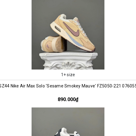
1+ size
SZ44 Nike Air Max Solo 'Sesame Smokey Mauve' FZ5050-221 07605
890.000₫