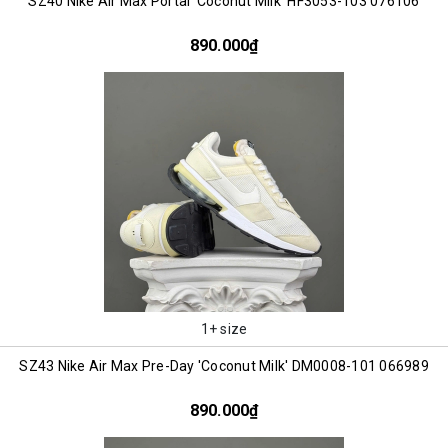
SZ40 Nike Air Max Portal 'Coconut Milk' HF3053-103 076106
890.000₫
1+ size
SZ43 Nike Air Max Pre-Day 'Coconut Milk' DM0008-101 066989
890.000₫