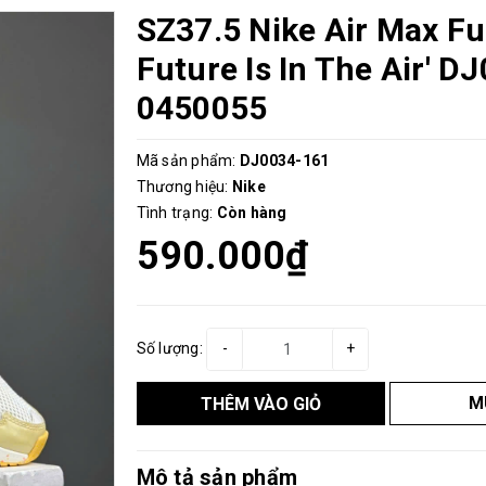
SZ37.5 Nike Air Max Fu
Future Is In The Air' 
0450055
Mã sản phẩm:
DJ0034-161
Thương hiệu:
Nike
Tình trạng:
Còn hàng
590.000₫
Số lượng:
-
+
M
THÊM VÀO GIỎ
Mô tả sản phẩm