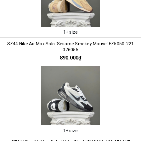
1+ size
SZ44 Nike Air Max Solo 'Sesame Smokey Mauve' FZ5050-221
076055
890.000₫
1+ size