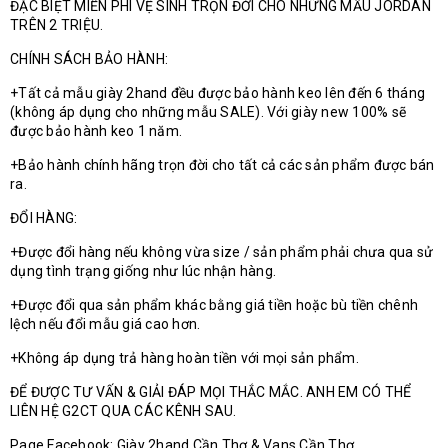
ĐẶC BIỆT MIỄN PHÍ VỆ SINH TRỌN ĐỜI CHO NHỮNG MẪU JORDAN
TRÊN 2 TRIỆU.
CHÍNH SÁCH BẢO HÀNH:
+Tất cả mẫu giày 2hand đều được bảo hành keo lên đến 6 tháng
(không áp dụng cho những mẫu SALE). Với giày new 100% sẽ
được bảo hành keo 1 năm.
+Bảo hành chính hãng trọn đời cho tất cả các sản phẩm được bán
ra.
ĐỔI HÀNG:
+Được đổi hàng nếu không vừa size / sản phẩm phải chưa qua sử
dụng tình trạng giống như lúc nhận hàng.
+Được đổi qua sản phẩm khác bằng giá tiền hoặc bù tiền chênh
lệch nếu đổi mẫu giá cao hơn.
+Không áp dụng trả hàng hoàn tiền với mọi sản phẩm.
ĐỂ ĐƯỢC TƯ VẤN & GIẢI ĐÁP MỌI THẮC MẮC. ANH EM CÓ THỂ
LIÊN HỆ G2CT QUA CÁC KÊNH SAU.
Page Facebook: Giày 2hand Cần Thơ & Vans Cần Thơ