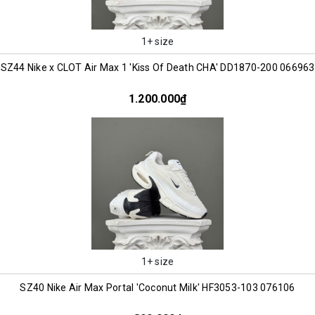
1+ size
SZ44 Nike x CLOT Air Max 1 'Kiss Of Death CHA' DD1870-200 066963
1.200.000₫
1+ size
SZ40 Nike Air Max Portal 'Coconut Milk' HF3053-103 076106