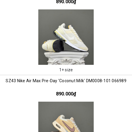
890.000₫
1+ size
SZ43 Nike Air Max Pre-Day 'Coconut Milk' DM0008-101 066989
890.000₫