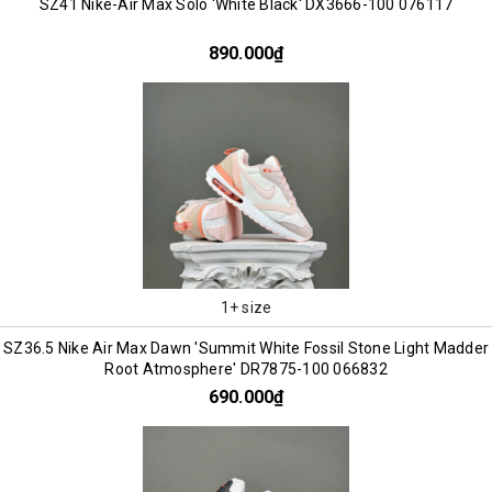
SZ41 Nike-Air Max Solo 'White Black' DX3666-100 076117
890.000₫
1+ size
SZ36.5 Nike Air Max Dawn 'Summit White Fossil Stone Light Madder
Root Atmosphere' DR7875-100 066832
690.000₫