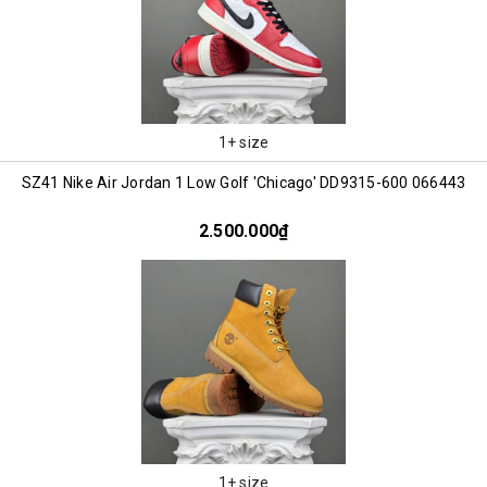
1+ size
SZ41 Nike Air Jordan 1 Low Golf 'Chicago' DD9315-600 066443
2.500.000₫
1+ size