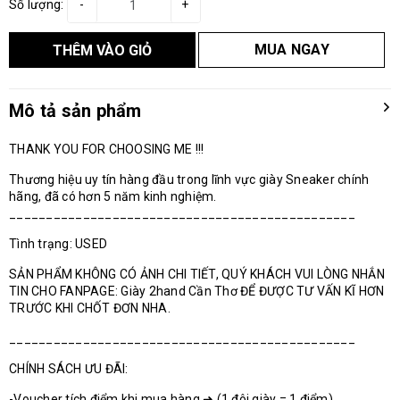
Số lượng:
-
+
MUA NGAY
THÊM VÀO GIỎ
Mô tả sản phẩm
THANK YOU FOR CHOOSING ME !!!
Thương hiệu uy tín hàng đầu trong lĩnh vực giày Sneaker chính
hãng, đã có hơn 5 năm kinh nghiệm.
_______________________________________________
Tình trạng: USED
SẢN PHẨM KHÔNG CÓ ẢNH CHI TIẾT, QUÝ KHÁCH VUI LÒNG NHẮN
TIN CHO FANPAGE: Giày 2hand Cần Thơ ĐỂ ĐƯỢC TƯ VẤN KĨ HƠN
TRƯỚC KHI CHỐT ĐƠN NHA.
_______________________________________________
CHÍNH SÁCH ƯU ĐÃI:
-Voucher tích điểm khi mua hàng ➜ (1 đôi giày = 1 điểm)