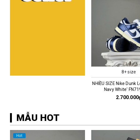
8+ size
NHIỀU SIZE Nike Dunk L
Navy White' FN7
2.700.000
MẪU HOT
Hot