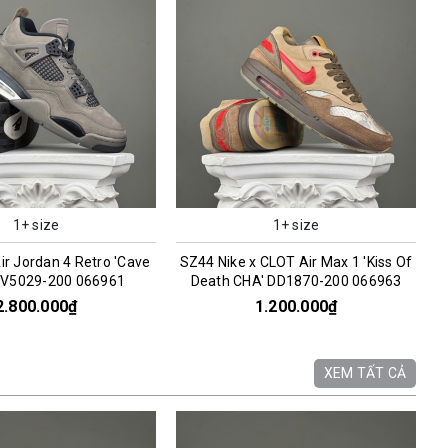
1+ size
1+ size
CLOT Air Max 1 'Kiss Of
SZ39 Nike Kwondo 1 'G-Dragon
' DD1870-200 066963
Peaceminusone Panda' DH2482-101
066957
1.200.000₫
2.200.000₫
XEM TẤT CẢ