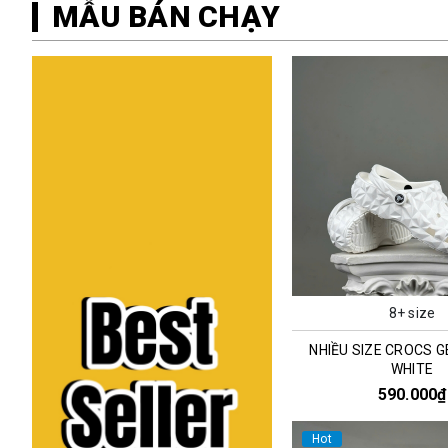
MẪU BÁN CHẠY
8+ size
NHIỀU SIZE CROCS 
WHITE
590.000₫
Hot