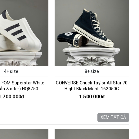
4+ size
8+ size
iFOM Superstar White
CONVERSE Chuck Taylor All Star 70
sẳn & oder) HQ8750
Hight Black Men's 162050C
1.700.000₫
1.500.000₫
XEM TẤT CẢ