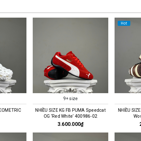
Hot
9+ size
GEOMETRIC
NHIỀU SIZE KG FB PUMA Speedcat
NHIỀU SIZE
OG 'Red White' 400986-02
Wo
3.600.000₫