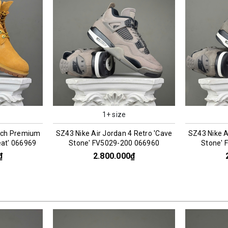
1+ size
 Retro 'Cave
SZ43 Nike Air Jordan 4 Retro 'Cave
SZ44 Nike x 
0 066960
Stone' FV5029-200 066961
Death CHA
₫
2.800.000₫