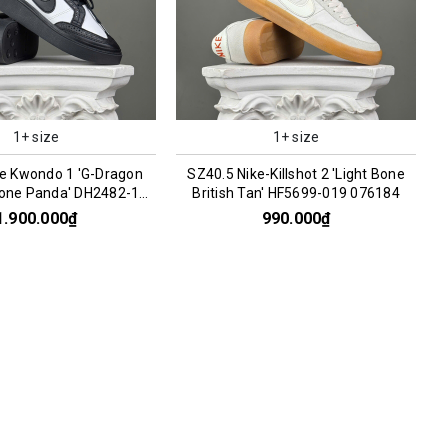
1+ size
1+ size
ke Kwondo 1 'G-Dragon
SZ40.5 Nike-Killshot 2 'Light Bone
one Panda' DH2482-101
British Tan' HF5699-019 076184
066956
1.900.000₫
990.000₫