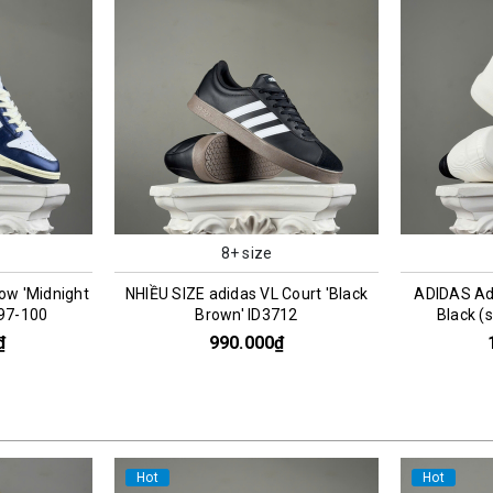
8+ size
ow 'Midnight
NHIỀU SIZE adidas VL Court 'Black
ADIDAS Ad
197-100
Brown' ID3712
Black (
₫
990.000₫
Hot