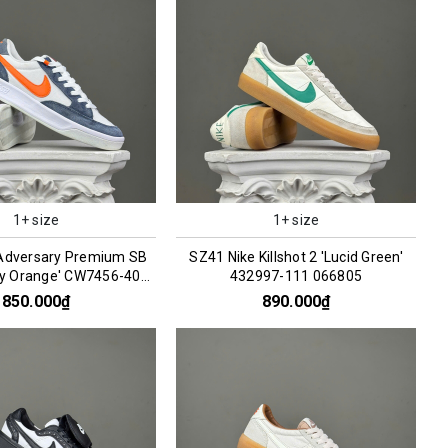
1+ size
1+ size
Adversary Premium SB
SZ41 Nike Killshot 2 'Lucid Green'
ty Orange' CW7456-402
432997-111 066805
066297
850.000₫
890.000₫