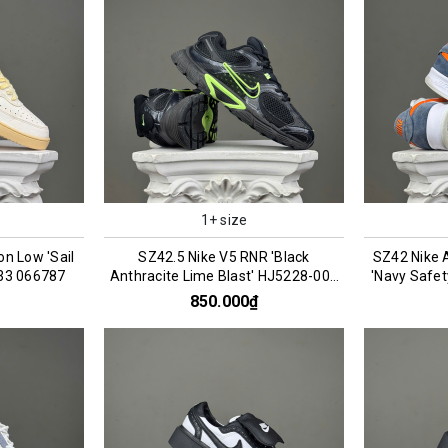
1+ size
on Low 'Sail
SZ42.5 Nike V5 RNR 'Black
SZ42 Nike 
133 066787
Anthracite Lime Blast' HJ5228-005
'Navy Safe
076200
850.000₫