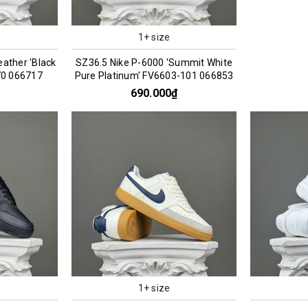
1+ size
eather 'Black
SZ36.5 Nike P-6000 'Summit White
70 066717
Pure Platinum' FV6603-101 066853
690.000₫
1+ size