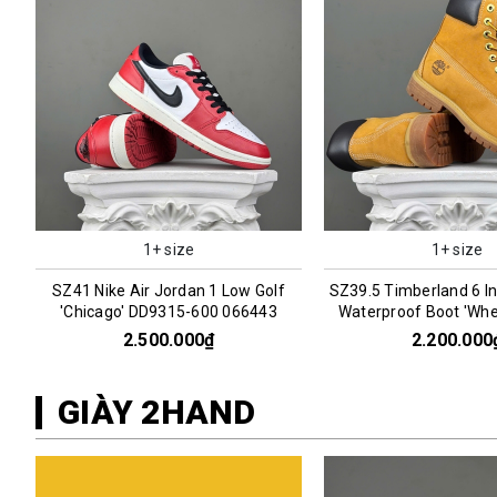
1+ size
1+ size
SZ39.5 Timberland 6 Inch Premium
SZ43 Nike Air Jordan 4
Waterproof Boot 'Wheat' 066969
Stone' FV5029-20
2.200.000₫
2.800.000
GIÀY 2HAND