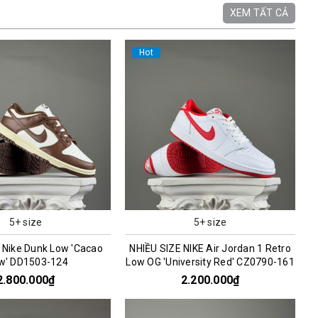
XEM TẤT CẢ
Hot
5+ size
5+ size
 Nike Dunk Low 'Cacao
NHIỀU SIZE NIKE Air Jordan 1 Retro
w' DD1503-124
Low OG 'University Red' CZ0790-161
2.800.000₫
2.200.000₫