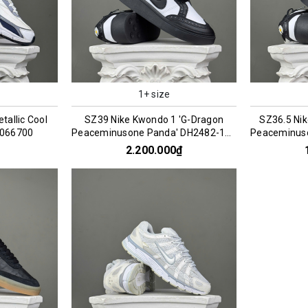
1+ size
etallic Cool
SZ39 Nike Kwondo 1 'G-Dragon
SZ36.5 Ni
 066700
Peaceminusone Panda' DH2482-101
Peaceminus
066957
2.200.000₫