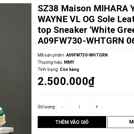
SZ38 Maison MIHARA 
WAYNE VL OG Sole Lea
top Sneaker 'White Gre
A09FW730-WHTGRN 0
Mã sản phẩm:
A09FW730-WHTGRN
Thương hiệu:
MMY
Tình trạng:
Còn hàng
2.500.000₫
Số lượng:
-
+
M
THÊM VÀO GIỎ