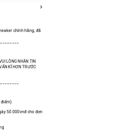
Sneaker chính hãng, đã
________
VUI LÒNG NHẮN TIN
 VẤN KĨ HƠN TRƯỚC
________
1 điểm)
gày 50.000vnđ cho đơn
ãng