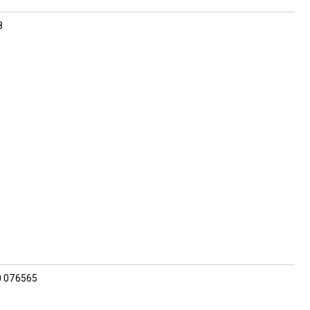
8
0 076565