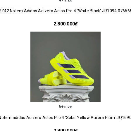
SZ42 Notem Adidas Adizero Adios Pro 4 'White Black' JR1094 07656
2.800.000₫
6+ size
Notem adidas Adizero Adios Pro 4 'Solar Yellow Aurora Plum' JQ169
2.800.000₫