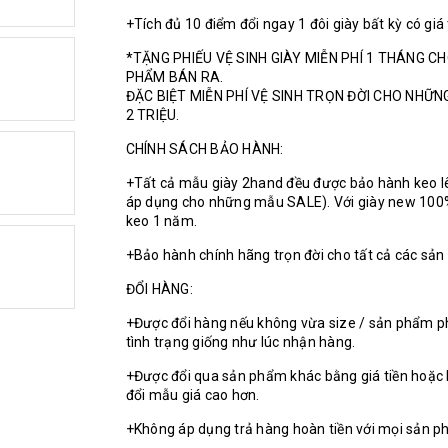
+Tích đủ 10 điểm đổi ngay 1 đôi giày bất kỳ có giá
*TẶNG PHIẾU VỆ SINH GIÀY MIỄN PHÍ 1 THÁNG C
PHẨM BÁN RA.
ĐẶC BIỆT MIỄN PHÍ VỆ SINH TRỌN ĐỜI CHO NHỮ
2 TRIỆU.
CHÍNH SÁCH BẢO HÀNH:
+Tất cả mẫu giày 2hand đều được bảo hành keo l
áp dụng cho những mẫu SALE). Với giày new 100
keo 1 năm.
+Bảo hành chính hãng trọn đời cho tất cả các sả
ĐỔI HÀNG:
+Được đổi hàng nếu không vừa size / sản phẩm p
tình trạng giống như lúc nhận hàng.
+Được đổi qua sản phẩm khác bằng giá tiền hoặc 
đổi mẫu giá cao hơn.
+Không áp dụng trả hàng hoàn tiền với mọi sản p