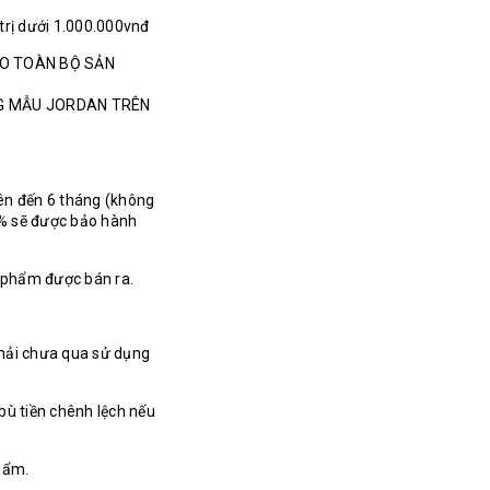
 trị dưới 1.000.000vnđ
HO TOÀN BỘ SẢN
NG MẪU JORDAN TRÊN
ên đến 6 tháng (không
% sẽ được bảo hành
n phẩm được bán ra.
hải chưa qua sử dụng
bù tiền chênh lệch nếu
hẩm.