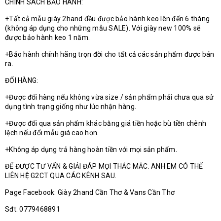
CHÍNH SÁCH BẢO HÀNH:
+Tất cả mẫu giày 2hand đều được bảo hành keo lên đến 6 tháng
(không áp dụng cho những mẫu SALE). Với giày new 100% sẽ
được bảo hành keo 1 năm.
+Bảo hành chính hãng trọn đời cho tất cả các sản phẩm được bán
ra.
ĐỔI HÀNG:
+Được đổi hàng nếu không vừa size / sản phẩm phải chưa qua sử
dụng tình trạng giống như lúc nhận hàng.
+Được đổi qua sản phẩm khác bằng giá tiền hoặc bù tiền chênh
lệch nếu đổi mẫu giá cao hơn.
+Không áp dụng trả hàng hoàn tiền với mọi sản phẩm.
ĐỂ ĐƯỢC TƯ VẤN & GIẢI ĐÁP MỌI THẮC MẮC. ANH EM CÓ THỂ
LIÊN HỆ G2CT QUA CÁC KÊNH SAU.
Page Facebook: Giày 2hand Cần Thơ & Vans Cần Thơ
Sđt: 0779468891