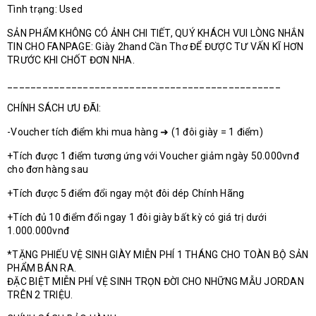
Tình trạng: Used
SẢN PHẨM KHÔNG CÓ ẢNH CHI TIẾT, QUÝ KHÁCH VUI LÒNG NHẮN
TIN CHO FANPAGE: Giày 2hand Cần Thơ ĐỂ ĐƯỢC TƯ VẤN KĨ HƠN
TRƯỚC KHI CHỐT ĐƠN NHA.
_______________________________________________
CHÍNH SÁCH ƯU ĐÃI:
-Voucher tích điểm khi mua hàng ➜ (1 đôi giày = 1 điểm)
+Tích được 1 điểm tương ứng với Voucher giảm ngày 50.000vnđ
cho đơn hàng sau
+Tích được 5 điểm đổi ngay một đôi dép Chính Hãng
+Tích đủ 10 điểm đổi ngay 1 đôi giày bất kỳ có giá trị dưới
1.000.000vnđ
*TẶNG PHIẾU VỆ SINH GIÀY MIỄN PHÍ 1 THÁNG CHO TOÀN BỘ SẢN
PHẨM BÁN RA.
ĐẶC BIỆT MIỄN PHÍ VỆ SINH TRỌN ĐỜI CHO NHỮNG MẪU JORDAN
TRÊN 2 TRIỆU.