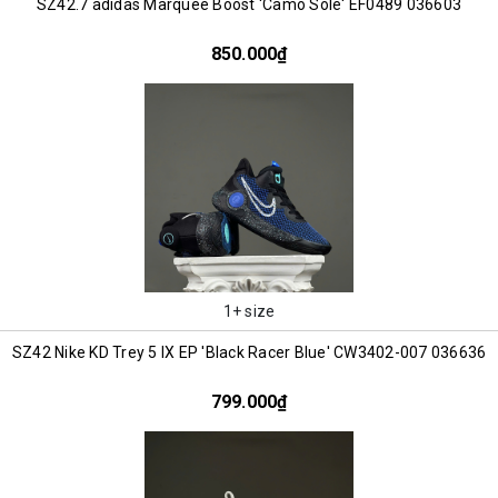
SZ42.7 adidas Marquee Boost 'Camo Sole' EF0489 036603
850.000₫
1+ size
SZ42 Nike KD Trey 5 IX EP 'Black Racer Blue' CW3402-007 036636
799.000₫