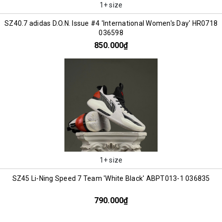
1+ size
SZ40.7 adidas D.O.N. Issue #4 'International Women's Day' HR0718
036598
850.000₫
1+ size
SZ45 Li-Ning Speed 7 Team 'White Black' ABPT013-1 036835
790.000₫