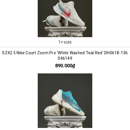
1+ size
SZ42.5 Nike Court Zoom Pro 'White Washed Teal Red' DH0618-136
046149
890.000₫