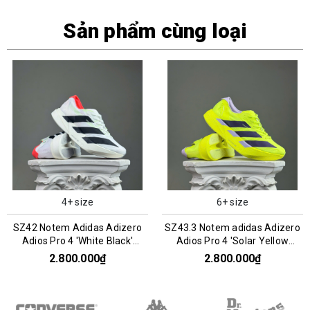
Sản phẩm cùng loại
4+ size
6+ size
SZ42 Notem Adidas Adizero
SZ43.3 Notem adidas Adizero
Adios Pro 4 'White Black'
Adios Pro 4 'Solar Yellow
JR1094 076568
Aurora Plum' JQ1690 076565
2.800.000₫
2.800.000₫