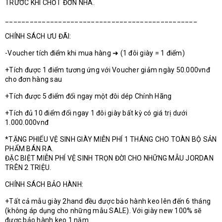
TRƯỚC KHI CHỐT ĐƠN NHA.
_______________________________________________
CHÍNH SÁCH ƯU ĐÃI:
-Voucher tích điểm khi mua hàng ➜ (1 đôi giày = 1 điểm)
+Tích được 1 điểm tương ứng với Voucher giảm ngày 50.000vnđ
cho đơn hàng sau
+Tích được 5 điểm đổi ngay một đôi dép Chính Hãng
+Tích đủ 10 điểm đổi ngay 1 đôi giày bất kỳ có giá trị dưới
1.000.000vnđ
*TẶNG PHIẾU VỆ SINH GIÀY MIỄN PHÍ 1 THÁNG CHO TOÀN BỘ SẢN
PHẨM BÁN RA.
ĐẶC BIỆT MIỄN PHÍ VỆ SINH TRỌN ĐỜI CHO NHỮNG MẪU JORDAN
TRÊN 2 TRIỆU.
CHÍNH SÁCH BẢO HÀNH:
+Tất cả mẫu giày 2hand đều được bảo hành keo lên đến 6 tháng
(không áp dụng cho những mẫu SALE). Với giày new 100% sẽ
được bảo hành keo 1 năm.