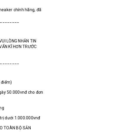
Sneaker chính hãng, đã
________
VUI LÒNG NHẮN TIN
 VẤN KĨ HƠN TRƯỚC
________
1 điểm)
gày 50.000vnđ cho đơn
ãng
 trị dưới 1.000.000vnđ
HO TOÀN BỘ SẢN