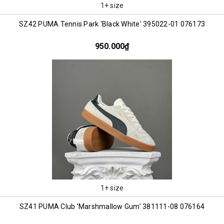
1+ size
SZ42 PUMA Tennis Park 'Black White' 395022-01 076173
950.000₫
1+ size
SZ41 PUMA Club 'Marshmallow Gum' 381111-08 076164