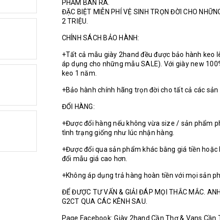
PHẨM BÁN RA.
ĐẶC BIỆT MIỄN PHÍ VỆ SINH TRỌN ĐỜI CHO NHỮ
2 TRIỆU.
CHÍNH SÁCH BẢO HÀNH:
+Tất cả mẫu giày 2hand đều được bảo hành keo l
áp dụng cho những mẫu SALE). Với giày new 100
keo 1 năm.
+Bảo hành chính hãng trọn đời cho tất cả các sả
ĐỔI HÀNG:
+Được đổi hàng nếu không vừa size / sản phẩm p
tình trạng giống như lúc nhận hàng.
+Được đổi qua sản phẩm khác bằng giá tiền hoặc 
đổi mẫu giá cao hơn.
+Không áp dụng trả hàng hoàn tiền với mọi sản p
ĐỂ ĐƯỢC TƯ VẤN & GIẢI ĐÁP MỌI THẮC MẮC. ANH
G2CT QUA CÁC KÊNH SAU.
Page Facebook: Giày 2hand Cần Thơ & Vans Cần