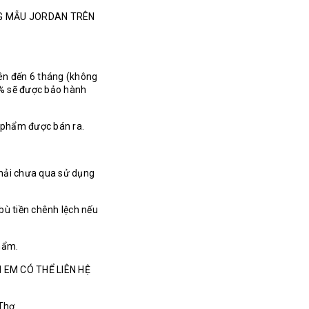
NG MẪU JORDAN TRÊN
ên đến 6 tháng (không
% sẽ được bảo hành
n phẩm được bán ra.
hải chưa qua sử dụng
bù tiền chênh lệch nếu
hẩm.
 EM CÓ THỂ LIÊN HỆ
 Thơ