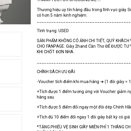
Thương hiệu uy tín hàng đầu trong lĩnh vực giày 
có hơn 5 năm kinh nghiệm.
_______________________________________
Tình trạng: USED
SẢN PHẨM KHÔNG CÓ ẢNH CHI TIẾT, QUÝ KHÁCH 
CHO FANPAGE: Giày 2hand Cần Thơ ĐỂ ĐƯỢC TƯ
KHI CHỐT ĐƠN NHA.
_______________________________________
CHÍNH SÁCH ƯU ĐÃI:
-Voucher tích điểm khi mua hàng ➜ (1 đôi giày = 
+Tích được 1 điểm tương ứng với Voucher giảm n
hàng sau
+Tích được 5 điểm đổi ngay một đôi dép Chính H
+Tích đủ 10 điểm đổi ngay 1 đôi giày bất kỳ có giá
*TẶNG PHIẾU VỆ SINH GIÀY MIỄN PHÍ 1 THÁNG C