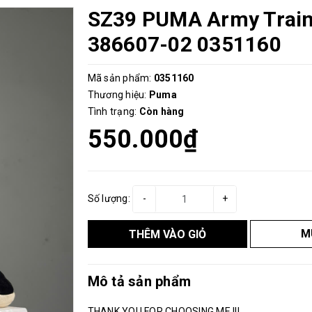
SZ39 PUMA Army Traine
386607-02 0351160
Mã sản phẩm:
0351160
Thương hiệu:
Puma
Tình trạng:
Còn hàng
550.000₫
Số lượng:
-
+
M
THÊM VÀO GIỎ
Mô tả sản phẩm
THANK YOU FOR CHOOSING ME !!!