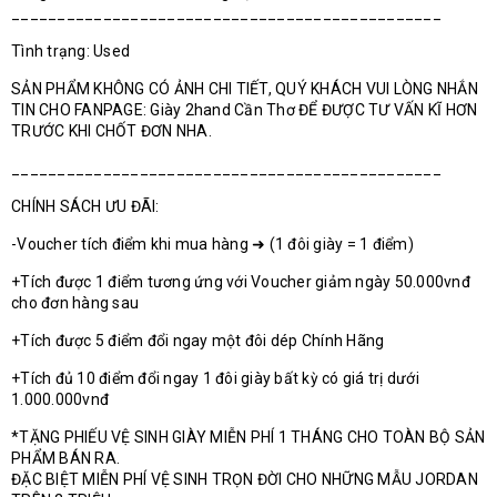
_______________________________________________
Tình trạng: Used
SẢN PHẨM KHÔNG CÓ ẢNH CHI TIẾT, QUÝ KHÁCH VUI LÒNG NHẮN
TIN CHO FANPAGE: Giày 2hand Cần Thơ ĐỂ ĐƯỢC TƯ VẤN KĨ HƠN
TRƯỚC KHI CHỐT ĐƠN NHA.
_______________________________________________
CHÍNH SÁCH ƯU ĐÃI:
-Voucher tích điểm khi mua hàng ➜ (1 đôi giày = 1 điểm)
+Tích được 1 điểm tương ứng với Voucher giảm ngày 50.000vnđ
cho đơn hàng sau
+Tích được 5 điểm đổi ngay một đôi dép Chính Hãng
+Tích đủ 10 điểm đổi ngay 1 đôi giày bất kỳ có giá trị dưới
1.000.000vnđ
*TẶNG PHIẾU VỆ SINH GIÀY MIỄN PHÍ 1 THÁNG CHO TOÀN BỘ SẢN
PHẨM BÁN RA.
ĐẶC BIỆT MIỄN PHÍ VỆ SINH TRỌN ĐỜI CHO NHỮNG MẪU JORDAN