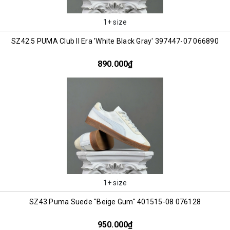
1+ size
SZ42.5 PUMA Club II Era 'White Black Gray' 397447-07 066890
890.000₫
1+ size
SZ43 Puma Suede "Beige Gum" 401515-08 076128
950.000₫