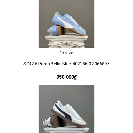
1+ size
SZ42.5 Puma Bella ‘Blue’ 402186-02 066897
950.000₫