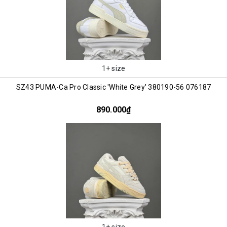
1+ size
SZ43 PUMA-Ca Pro Classic 'White Grey' 380190-56 076187
890.000₫
1+ size