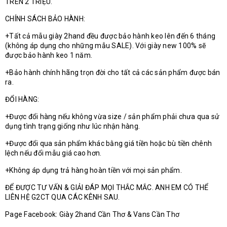
TRÊN 2 TRIỆU.
CHÍNH SÁCH BẢO HÀNH:
+Tất cả mẫu giày 2hand đều được bảo hành keo lên đến 6 tháng
(không áp dụng cho những mẫu SALE). Với giày new 100% sẽ
được bảo hành keo 1 năm.
+Bảo hành chính hãng trọn đời cho tất cả các sản phẩm được bán
ra.
ĐỔI HÀNG:
+Được đổi hàng nếu không vừa size / sản phẩm phải chưa qua sử
dụng tình trạng giống như lúc nhận hàng.
+Được đổi qua sản phẩm khác bằng giá tiền hoặc bù tiền chênh
lệch nếu đổi mẫu giá cao hơn.
+Không áp dụng trả hàng hoàn tiền với mọi sản phẩm.
ĐỂ ĐƯỢC TƯ VẤN & GIẢI ĐÁP MỌI THẮC MẮC. ANH EM CÓ THỂ
LIÊN HỆ G2CT QUA CÁC KÊNH SAU.
Page Facebook: Giày 2hand Cần Thơ & Vans Cần Thơ