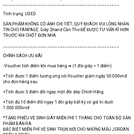
_______________________________________________
Tình trạng: USED
SẢN PHẨM KHÔNG CÓ ẢNH CHI TIẾT, QUÝ KHÁCH VUI LÒNG NHẮN
TIN CHO FANPAGE: Giày 2hand Cần Thơ ĐỂ ĐƯỢC TƯ VẤN KĨ HƠN
TRƯỚC KHI CHỐT ĐƠN NHA.
_______________________________________________
CHÍNH SÁCH ƯU ĐÃI:
-Voucher tích điểm khi mua hàng ➜ (1 đôi giày = 1 điểm)
+Tích được 1 điểm tương ứng với Voucher giảm ngày 50.000vnđ
cho đơn hàng sau
+Tích được 5 điểm đổi ngay một đôi dép Chính Hãng
+Tích đủ 10 điểm đổi ngay 1 đôi giày bất kỳ có giá trị dưới
1.000.000vnđ
*TẶNG PHIẾU VỆ SINH GIÀY MIỄN PHÍ 1 THÁNG CHO TOÀN BỘ SẢN
PHẨM BÁN RA.
ĐẶC BIỆT MIỄN PHÍ VỆ SINH TRỌN ĐỜI CHO NHỮNG MẪU JORDAN