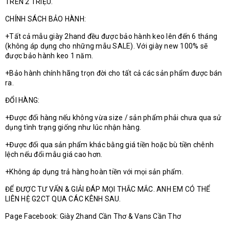
TRÊN 2 TRIỆU.
CHÍNH SÁCH BẢO HÀNH:
+Tất cả mẫu giày 2hand đều được bảo hành keo lên đến 6 tháng
(không áp dụng cho những mẫu SALE). Với giày new 100% sẽ
được bảo hành keo 1 năm.
+Bảo hành chính hãng trọn đời cho tất cả các sản phẩm được bán
ra.
ĐỔI HÀNG:
+Được đổi hàng nếu không vừa size / sản phẩm phải chưa qua sử
dụng tình trạng giống như lúc nhận hàng.
+Được đổi qua sản phẩm khác bằng giá tiền hoặc bù tiền chênh
lệch nếu đổi mẫu giá cao hơn.
+Không áp dụng trả hàng hoàn tiền với mọi sản phẩm.
ĐỂ ĐƯỢC TƯ VẤN & GIẢI ĐÁP MỌI THẮC MẮC. ANH EM CÓ THỂ
LIÊN HỆ G2CT QUA CÁC KÊNH SAU.
Page Facebook: Giày 2hand Cần Thơ & Vans Cần Thơ