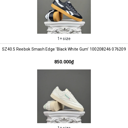
1+ size
SZ40.5 Reebok Smash Edge 'Black White Gum' 100208246 076209
850.000₫
1+ size