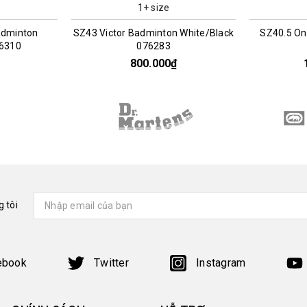
1+ size
adminton
SZ43 Victor Badminton White/Black
SZ40.5 On
76310
076283
800.000₫
 tôi
ebook
Twitter
Instagram