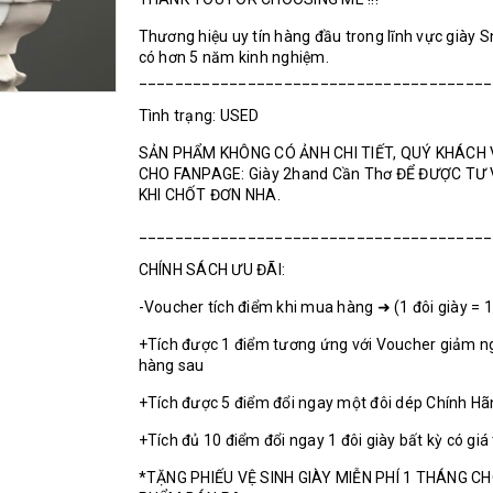
Thương hiệu uy tín hàng đầu trong lĩnh vực giày 
có hơn 5 năm kinh nghiệm.
_______________________________________
Tình trạng: USED
SẢN PHẨM KHÔNG CÓ ẢNH CHI TIẾT, QUÝ KHÁCH 
CHO FANPAGE: Giày 2hand Cần Thơ ĐỂ ĐƯỢC TƯ
KHI CHỐT ĐƠN NHA.
_______________________________________
CHÍNH SÁCH ƯU ĐÃI:
-Voucher tích điểm khi mua hàng ➜ (1 đôi giày = 
+Tích được 1 điểm tương ứng với Voucher giảm n
hàng sau
+Tích được 5 điểm đổi ngay một đôi dép Chính H
+Tích đủ 10 điểm đổi ngay 1 đôi giày bất kỳ có giá
*TẶNG PHIẾU VỆ SINH GIÀY MIỄN PHÍ 1 THÁNG C