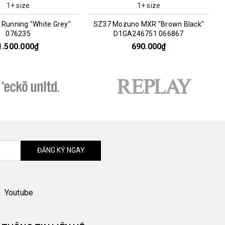
1+ size
1+ size
 Running "White Grey"
SZ37 Mozuno MXR "Brown Black"
076235
D1GA246751 066867
1.500.000₫
690.000₫
ĐĂNG KÝ NGAY
Youtube