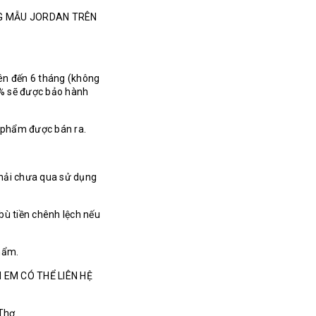
NG MẪU JORDAN TRÊN
ên đến 6 tháng (không
% sẽ được bảo hành
n phẩm được bán ra.
hải chưa qua sử dụng
bù tiền chênh lệch nếu
hẩm.
 EM CÓ THỂ LIÊN HỆ
 Thơ