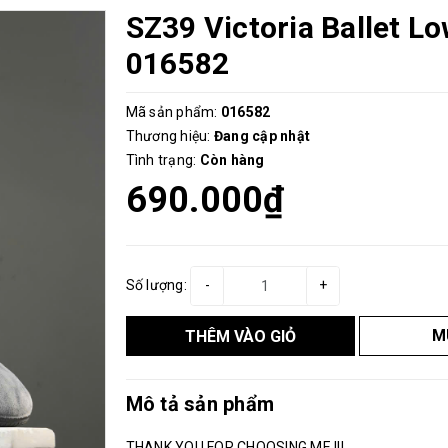
SZ39 Victoria Ballet L
016582
Mã sản phẩm:
016582
Thương hiệu:
Đang cập nhật
Tình trạng:
Còn hàng
690.000₫
Số lượng:
-
+
M
THÊM VÀO GIỎ
Mô tả sản phẩm
THANK YOU FOR CHOOSING ME !!!