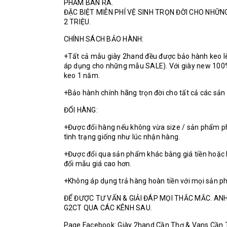
PHẨM BÁN RA.
ĐẶC BIỆT MIỄN PHÍ VỆ SINH TRỌN ĐỜI CHO NHỮ
2 TRIỆU.
CHÍNH SÁCH BẢO HÀNH:
+Tất cả mẫu giày 2hand đều được bảo hành keo l
áp dụng cho những mẫu SALE). Với giày new 100
keo 1 năm.
+Bảo hành chính hãng trọn đời cho tất cả các sả
ĐỔI HÀNG:
+Được đổi hàng nếu không vừa size / sản phẩm p
tình trạng giống như lúc nhận hàng.
+Được đổi qua sản phẩm khác bằng giá tiền hoặc 
đổi mẫu giá cao hơn.
+Không áp dụng trả hàng hoàn tiền với mọi sản p
ĐỂ ĐƯỢC TƯ VẤN & GIẢI ĐÁP MỌI THẮC MẮC. ANH
G2CT QUA CÁC KÊNH SAU.
Page Facebook: Giày 2hand Cần Thơ & Vans Cần