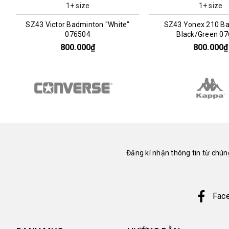
1+ size
1+ size
SZ43 Victor Badminton "White"
SZ43 Yonex 210 B
076504
Black/Green 0
800.000₫
800.000₫
Đăng kí nhận thông tin từ chúng
Fac