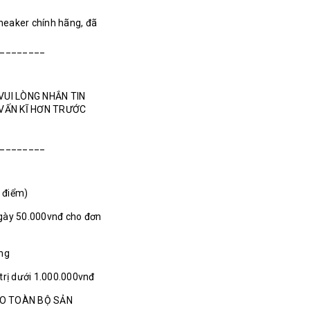
Sneaker chính hãng, đã
________
VUI LÒNG NHẮN TIN
 VẤN KĨ HƠN TRƯỚC
________
1 điểm)
gày 50.000vnđ cho đơn
ãng
 trị dưới 1.000.000vnđ
HO TOÀN BỘ SẢN