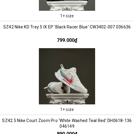
1+ size
SZ42 Nike KD Trey 5 IX EP 'Black Racer Blue' CW3402-007 036636
799.000₫
1+ size
SZ42.5 Nike Court Zoom Pro 'White Washed Teal Red' DH0618-136
046149
890.000₫