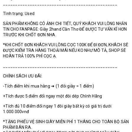
_______________________________________________
Tình trạng: Used
SẢN PHẨM KHÔNG CÓ ẢNH CHI TIẾT, QUÝ KHÁCH VUI LÒNG NHẮN
TIN CHO FANPAGE: Giày 2hand Cần Thơ ĐỂ ĐƯỢC TƯ VẤN KĨ HƠN
TRƯỚC KHI CHỐT ĐƠN NHA.
*KHI CHỐT ĐƠN KHÁCH VUI LÒNG CỌC 100K ĐỂ ĐI ĐƠN, KHÁCH SẼ
ĐƯỢC KIỂM TRA HÀNG THOẢI MÁI NẾU KO NHƯ MÔ TẢ, SHOP SẼ
HOÀN TRẢ 100% PHÍ CỌC Ạ.
_______________________________________________
CHÍNH SÁCH ƯU ĐÃI:
-Tích điểm khi mua hàng ➜ (1 đôi giày = 1 điểm)
+Tích được 5 điểm đổi ngay một đôi dép Chính Hãng
+Tích đủ 10 điểm đổi ngay 1 đôi giày bất kỳ có giá trị dưới
1.000.000vnđ
*TẶNG PHIẾU VỆ SINH GIÀY MIỄN PHÍ 1 THÁNG CHO TOÀN BỘ SẢN
PHẨM BÁN RA.