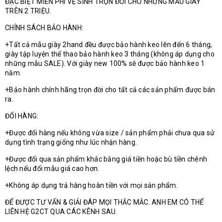
ĐẶC BIỆT MIỄN PHÍ VỆ SINH TRỌN ĐỜI CHO NHỮNG MẪU GIÀY
TRÊN 2 TRIỆU.
CHÍNH SÁCH BẢO HÀNH:
+Tất cả mẫu giày 2hand đều được bảo hành keo lên đến 6 tháng,
giày tập luyện thể thao bảo hành keo 3 tháng (không áp dụng cho
những mẫu SALE). Với giày new 100% sẽ được bảo hành keo 1
năm.
+Bảo hành chính hãng trọn đời cho tất cả các sản phẩm được bán
ra.
ĐỔI HÀNG:
+Được đổi hàng nếu không vừa size / sản phẩm phải chưa qua sử
dụng tình trạng giống như lúc nhận hàng.
+Được đổi qua sản phẩm khác bằng giá tiền hoặc bù tiền chênh
lệch nếu đổi mẫu giá cao hơn.
+Không áp dụng trả hàng hoàn tiền với mọi sản phẩm.
ĐỂ ĐƯỢC TƯ VẤN & GIẢI ĐÁP MỌI THẮC MẮC. ANH EM CÓ THỂ
LIÊN HỆ G2CT QUA CÁC KÊNH SAU.