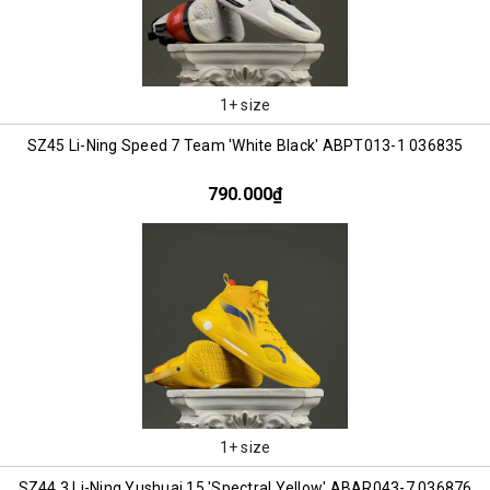
1+ size
SZ45 Li-Ning Speed 7 Team 'White Black' ABPT013-1 036835
790.000₫
1+ size
SZ44.3 Li-Ning Yushuai 15 'Spectral Yellow' ABAR043-7 036876