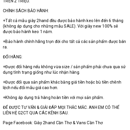
TRÊN 2 TRIỆU.
CHÍNH SÁCH BẢO HÀNH:
+Tất cả mẫu giày 2hand đều được bảo hành keo lên đến 6 tháng
(không áp dụng cho những mẫu SALE). Với giày new 100% sẽ
được bảo hành keo 1 năm.
+Bảo hành chính hãng trọn đời cho tất cả các sản phẩm được bán
ra.
ĐỔI HÀNG:
+Được đổi hàng nếu không vừa size / sản phẩm phải chưa qua sử
dụng tình trạng giống như lúc nhận hàng.
+Được đổi qua sản phẩm khác bằng giá tiền hoặc bù tiền chênh
lệch nếu đổi mẫu giá cao hơn.
+Không áp dụng trả hàng hoàn tiền với mọi sản phẩm.
ĐỂ ĐƯỢC TƯ VẤN & GIẢI ĐÁP MỌI THẮC MẮC. ANH EM CÓ THỂ
LIÊN HỆ G2CT QUA CÁC KÊNH SAU.
Page Facebook: Giày 2hand Cần Thơ & Vans Cần Thơ