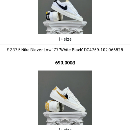
1+ size
SZ37.5 Nike Blazer Low '77 'White Black' DC4769-102 066828
690.000₫
1+ size