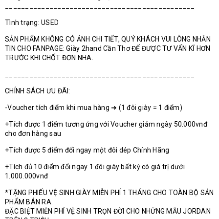
_______________________________________________
Tình trạng: USED
SẢN PHẨM KHÔNG CÓ ẢNH CHI TIẾT, QUÝ KHÁCH VUI LÒNG NHẮN
TIN CHO FANPAGE: Giày 2hand Cần Thơ ĐỂ ĐƯỢC TƯ VẤN KĨ HƠN
TRƯỚC KHI CHỐT ĐƠN NHA.
_______________________________________________
CHÍNH SÁCH ƯU ĐÃI:
-Voucher tích điểm khi mua hàng ➜ (1 đôi giày = 1 điểm)
+Tích được 1 điểm tương ứng với Voucher giảm ngày 50.000vnđ
cho đơn hàng sau
+Tích được 5 điểm đổi ngay một đôi dép Chính Hãng
+Tích đủ 10 điểm đổi ngay 1 đôi giày bất kỳ có giá trị dưới
1.000.000vnđ
*TẶNG PHIẾU VỆ SINH GIÀY MIỄN PHÍ 1 THÁNG CHO TOÀN BỘ SẢN
PHẨM BÁN RA.
ĐẶC BIỆT MIỄN PHÍ VỆ SINH TRỌN ĐỜI CHO NHỮNG MẪU JORDAN