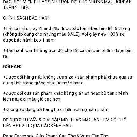
ĐẶC BIỆT MIỄN PHÍ VỆ SINH TRỌN ĐỜI CHO NHỮNG MẪU JORDAN
TRÊN 2 TRIỆU.
CHÍNH SÁCH BẢO HÀNH:
+Tất cả mẫu giày 2hand đều được bảo hành keo lên đến 6 tháng
(không áp dụng cho những mẫu SALE). Với giày new 100% sẽ
được bảo hành keo 1 năm.
+Bảo hành chính hãng trọn đời cho tất cả các sản phẩm được bán
ra.
ĐỔI HÀNG:
+Được đổi hàng nếu không vừa size / sản phẩm phải chưa qua sử
dụng tình trạng giống như lúc nhận hàng.
+Được đổi qua sản phẩm khác bằng giá tiền hoặc bù tiền chênh
lệch nếu đổi mẫu giá cao hơn.
+Không áp dụng trả hàng hoàn tiền với mọi sản phẩm.
ĐỂ ĐƯỢC TƯ VẤN & GIẢI ĐÁP MỌI THẮC MẮC. ANH EM CÓ THỂ
LIÊN HỆ G2CT QUA CÁC KÊNH SAU.
Page Facebook: Giày 2hand Cần Thơ & Vans Cần Thơ