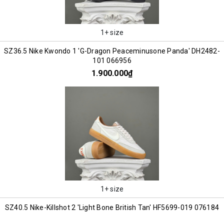
1+ size
SZ36.5 Nike Kwondo 1 'G-Dragon Peaceminusone Panda' DH2482-
101 066956
1.900.000₫
1+ size
SZ40.5 Nike-Killshot 2 'Light Bone British Tan' HF5699-019 076184