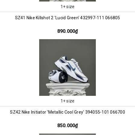
1+ size
SZ41 Nike Killshot 2 'Lucid Green' 432997-111 066805
890.000₫
1+ size
SZ42 Nike Initiator 'Metallic Cool Grey' 394055-101 066700
850.000₫