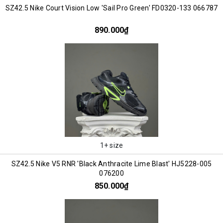
SZ42.5 Nike Court Vision Low 'Sail Pro Green' FD0320-133 066787
890.000₫
1+ size
SZ42.5 Nike V5 RNR 'Black Anthracite Lime Blast' HJ5228-005
076200
850.000₫