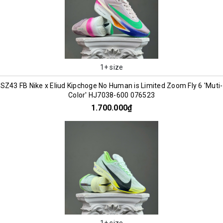
1+ size
SZ43 FB Nike x Eliud Kipchoge No Human is Limited Zoom Fly 6 'Muti-
Color' HJ7038-600 076523
1.700.000₫
1+ size