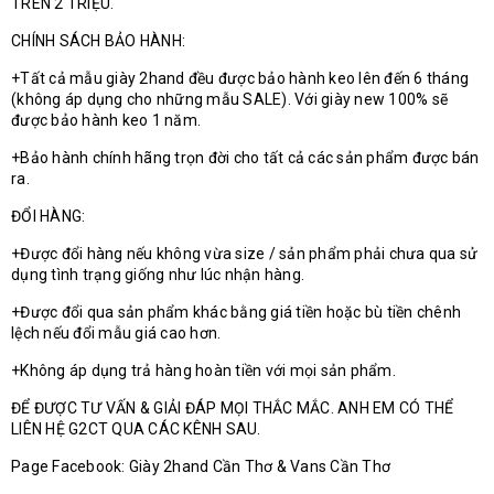
TRÊN 2 TRIỆU.
CHÍNH SÁCH BẢO HÀNH:
+Tất cả mẫu giày 2hand đều được bảo hành keo lên đến 6 tháng
(không áp dụng cho những mẫu SALE). Với giày new 100% sẽ
được bảo hành keo 1 năm.
+Bảo hành chính hãng trọn đời cho tất cả các sản phẩm được bán
ra.
ĐỔI HÀNG:
+Được đổi hàng nếu không vừa size / sản phẩm phải chưa qua sử
dụng tình trạng giống như lúc nhận hàng.
+Được đổi qua sản phẩm khác bằng giá tiền hoặc bù tiền chênh
lệch nếu đổi mẫu giá cao hơn.
+Không áp dụng trả hàng hoàn tiền với mọi sản phẩm.
ĐỂ ĐƯỢC TƯ VẤN & GIẢI ĐÁP MỌI THẮC MẮC. ANH EM CÓ THỂ
LIÊN HỆ G2CT QUA CÁC KÊNH SAU.
Page Facebook: Giày 2hand Cần Thơ & Vans Cần Thơ