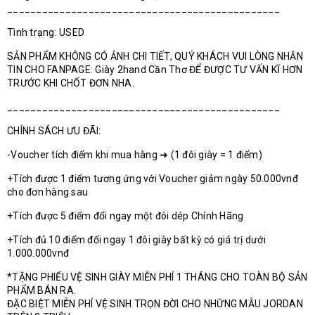
_______________________________________________
Tình trạng: USED
SẢN PHẨM KHÔNG CÓ ẢNH CHI TIẾT, QUÝ KHÁCH VUI LÒNG NHẮN
TIN CHO FANPAGE: Giày 2hand Cần Thơ ĐỂ ĐƯỢC TƯ VẤN KĨ HƠN
TRƯỚC KHI CHỐT ĐƠN NHA.
_______________________________________________
CHÍNH SÁCH ƯU ĐÃI:
-Voucher tích điểm khi mua hàng ➜ (1 đôi giày = 1 điểm)
+Tích được 1 điểm tương ứng với Voucher giảm ngày 50.000vnđ
cho đơn hàng sau
+Tích được 5 điểm đổi ngay một đôi dép Chính Hãng
+Tích đủ 10 điểm đổi ngay 1 đôi giày bất kỳ có giá trị dưới
1.000.000vnđ
*TẶNG PHIẾU VỆ SINH GIÀY MIỄN PHÍ 1 THÁNG CHO TOÀN BỘ SẢN
PHẨM BÁN RA.
ĐẶC BIỆT MIỄN PHÍ VỆ SINH TRỌN ĐỜI CHO NHỮNG MẪU JORDAN