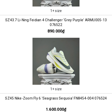
1+ size
SZ43.7 Li-Ning Feidian 4 Challenger 'Grey Purple' ARMU005-13
076522
890.000₫
1+ size
SZ45 Nike-Zoom Fly 6 'Seagrass Sequoia' FN8454-004 076524
1.600.000₫