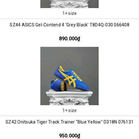
1+ size
SZ44 ASICS Gel-Contend 4 'Grey Black' T8D4Q-030 066408
890.000₫
1+ size
SZ42 Onitsuka Tiger Track Trainer "Blue Yellow" D318N 076131
950.000₫