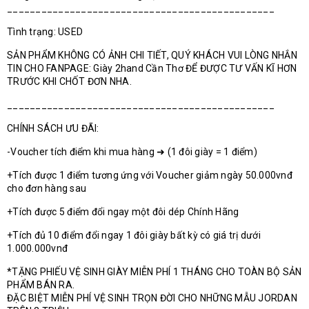
_______________________________________________
Tình trạng: USED
SẢN PHẨM KHÔNG CÓ ẢNH CHI TIẾT, QUÝ KHÁCH VUI LÒNG NHẮN
TIN CHO FANPAGE: Giày 2hand Cần Thơ ĐỂ ĐƯỢC TƯ VẤN KĨ HƠN
TRƯỚC KHI CHỐT ĐƠN NHA.
_______________________________________________
CHÍNH SÁCH ƯU ĐÃI:
-Voucher tích điểm khi mua hàng ➜ (1 đôi giày = 1 điểm)
+Tích được 1 điểm tương ứng với Voucher giảm ngày 50.000vnđ
cho đơn hàng sau
+Tích được 5 điểm đổi ngay một đôi dép Chính Hãng
+Tích đủ 10 điểm đổi ngay 1 đôi giày bất kỳ có giá trị dưới
1.000.000vnđ
*TẶNG PHIẾU VỆ SINH GIÀY MIỄN PHÍ 1 THÁNG CHO TOÀN BỘ SẢN
PHẨM BÁN RA.
ĐẶC BIỆT MIỄN PHÍ VỆ SINH TRỌN ĐỜI CHO NHỮNG MẪU JORDAN