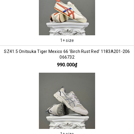
1+ size
SZ41.5 Onitsuka Tiger Mexico 66 'Birch Rust Red' 1183A201-206
066732
990.000₫
1+ size