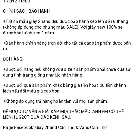
TRÊN 2 TRIỆU.
CHÍNH SÁCH BẢO HÀNH:
+Tất cả mẫu giày 2hand đều được bảo hành keo lên đến 6 tháng
(không áp dụng cho những mẫu SALE). Với giày new 100% sẽ
được bảo hành keo 1 năm.
+Bảo hành chính hãng trọn đời cho tất cả các sản phẩm được bán
ra.
ĐỔI HÀNG:
+Được đổi hàng nếu không vừa size / sản phẩm phải chưa qua sử
dụng tình trạng giống như lúc nhận hàng.
+Được đổi qua sản phẩm khác bằng giá tiền hoặc bù tiền chênh
lệch nếu đổi mẫu giá cao hơn.
+Không áp dụng trả hàng hoàn tiền với mọi sản phẩm.
ĐỂ ĐƯỢC TƯ VẤN & GIẢI ĐÁP MỌI THẮC MẮC. ANH EM CÓ THỂ
LIÊN HỆ G2CT QUA CÁC KÊNH SAU.
Page Facebook: Giày 2hand Cần Thơ & Vans Cần Thơ