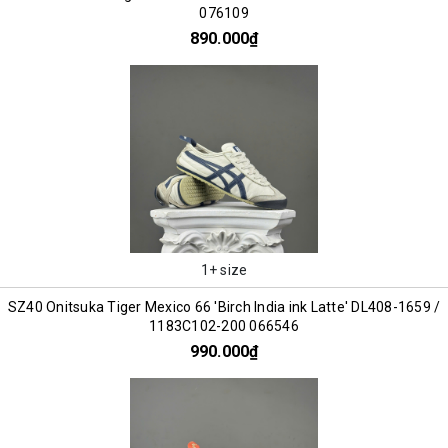
076109
890.000₫
1+ size
SZ40 Onitsuka Tiger Mexico 66 'Birch India ink Latte' DL408-1659 /
1183C102-200 066546
990.000₫