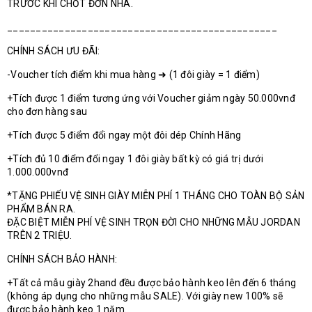
TRƯỚC KHI CHỐT ĐƠN NHA.
_______________________________________________
CHÍNH SÁCH ƯU ĐÃI:
-Voucher tích điểm khi mua hàng ➜ (1 đôi giày = 1 điểm)
+Tích được 1 điểm tương ứng với Voucher giảm ngày 50.000vnđ
cho đơn hàng sau
+Tích được 5 điểm đổi ngay một đôi dép Chính Hãng
+Tích đủ 10 điểm đổi ngay 1 đôi giày bất kỳ có giá trị dưới
1.000.000vnđ
*TẶNG PHIẾU VỆ SINH GIÀY MIỄN PHÍ 1 THÁNG CHO TOÀN BỘ SẢN
PHẨM BÁN RA.
ĐẶC BIỆT MIỄN PHÍ VỆ SINH TRỌN ĐỜI CHO NHỮNG MẪU JORDAN
TRÊN 2 TRIỆU.
CHÍNH SÁCH BẢO HÀNH:
+Tất cả mẫu giày 2hand đều được bảo hành keo lên đến 6 tháng
(không áp dụng cho những mẫu SALE). Với giày new 100% sẽ
được bảo hành keo 1 năm.