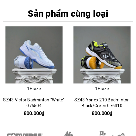
Sản phẩm cùng loại
1+ size
1+ size
SZ43 Victor Badminton "White"
SZ43 Yonex 210 Badminton
076504
Black/Green 076310
800.000₫
800.000₫