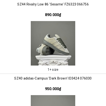
SZ44 Rivalry Low 86 'Sesame' FZ6323 066756
890.000₫
1+ size
SZ40 adidas-Campus 'Dark Brown' ID3424 076030
950.000₫