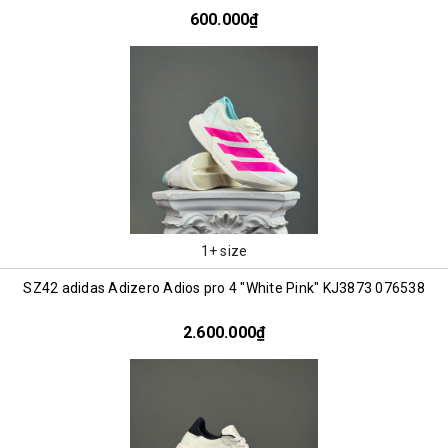
600.000₫
1+ size
SZ42 adidas Adizero Adios pro 4 "White Pink" KJ3873 076538
2.600.000₫