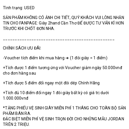
Tình trạng: USED
SẢN PHẨM KHÔNG CÓ ẢNH CHI TIẾT, QUÝ KHÁCH VUI LÒNG NHẮN
TIN CHO FANPAGE: Giày 2hand Cần Thơ ĐỂ ĐƯỢC TƯ VẤN KĨ HƠN
TRƯỚC KHI CHỐT ĐƠN NHA.
_______________________________________________
CHÍNH SÁCH ƯU ĐÃI:
-Voucher tích điểm khi mua hàng ➜ (1 đôi giày = 1 điểm)
+Tích được 1 điểm tương ứng với Voucher giảm ngày 50.000vnđ
cho đơn hàng sau
+Tích được 5 điểm đổi ngay một đôi dép Chính Hãng
+Tích đủ 10 điểm đổi ngay 1 đôi giày bất kỳ có giá trị dưới
1.000.000vnđ
*TẶNG PHIẾU VỆ SINH GIÀY MIỄN PHÍ 1 THÁNG CHO TOÀN BỘ SẢN
PHẨM BÁN RA.
ĐẶC BIỆT MIỄN PHÍ VỆ SINH TRỌN ĐỜI CHO NHỮNG MẪU JORDAN
TRÊN 2 TRIỆU.