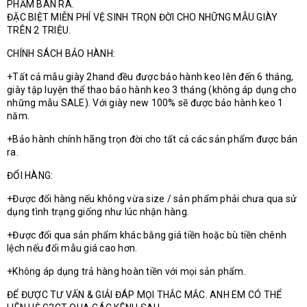
PHẨM BÁN RA.
ĐẶC BIỆT MIỄN PHÍ VỆ SINH TRỌN ĐỜI CHO NHỮNG MẪU GIÀY
TRÊN 2 TRIỆU.
CHÍNH SÁCH BẢO HÀNH:
+Tất cả mẫu giày 2hand đều được bảo hành keo lên đến 6 tháng,
giày tập luyện thể thao bảo hành keo 3 tháng (không áp dụng cho
những mẫu SALE). Với giày new 100% sẽ được bảo hành keo 1
năm.
+Bảo hành chính hãng trọn đời cho tất cả các sản phẩm được bán
ra.
ĐỔI HÀNG:
+Được đổi hàng nếu không vừa size / sản phẩm phải chưa qua sử
dụng tình trạng giống như lúc nhận hàng.
+Được đổi qua sản phẩm khác bằng giá tiền hoặc bù tiền chênh
lệch nếu đổi mẫu giá cao hơn.
+Không áp dụng trả hàng hoàn tiền với mọi sản phẩm.
ĐỂ ĐƯỢC TƯ VẤN & GIẢI ĐÁP MỌI THẮC MẮC. ANH EM CÓ THỂ