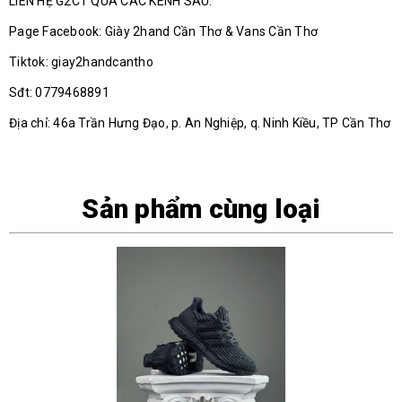
LIÊN HỆ G2CT QUA CÁC KÊNH SAU.
Page Facebook: Giày 2hand Cần Thơ & Vans Cần Thơ
Tiktok: giay2handcantho
Sđt: 0779468891
Địa chỉ: 46a Trần Hưng Đạo, p. An Nghiệp, q. Ninh Kiều, TP Cần Thơ
Sản phẩm cùng loại