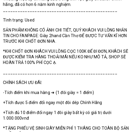
hãng, đã có hơn 6 năm kinh nghiệm.
_______________________________________________
Tình trạng: Used
SẢN PHẨM KHÔNG CÓ ẢNH CHI TIẾT, QUÝ KHÁCH VUI LÒNG NHẮN
TIN CHO FANPAGE: Giày 2hand Cần Thơ ĐỂ ĐƯỢC TƯ VẤN KĨ HƠN
TRƯỚC KHI CHỐT ĐƠN NHA.
*KHI CHỐT ĐƠN KHÁCH VUI LÒNG CỌC 100K ĐỂ ĐI ĐƠN, KHÁCH SẼ
ĐƯỢC KIỂM TRA HÀNG THOẢI MÁI NẾU KO NHƯ MÔ TẢ, SHOP SẼ
HOÀN TRẢ 100% PHÍ CỌC Ạ.
_______________________________________________
CHÍNH SÁCH ƯU ĐÃI:
-Tích điểm khi mua hàng ➜ (1 đôi giày = 1 điểm)
+Tích được 5 điểm đổi ngay một đôi dép Chính Hãng
+Tích đủ 10 điểm đổi ngay 1 đôi giày bất kỳ có giá trị dưới
1.000.000vnđ
*TẶNG PHIẾU VỆ SINH GIÀY MIỄN PHÍ 1 THÁNG CHO TOÀN BỘ SẢN