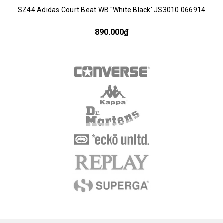
SZ44 Adidas Court Beat WB ''White Black' JS3010 066914
890.000₫