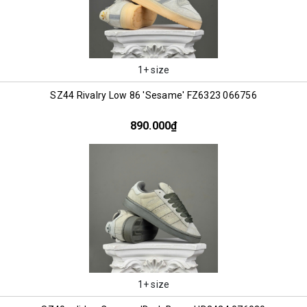
1+ size
SZ44 Rivalry Low 86 'Sesame' FZ6323 066756
890.000₫
1+ size