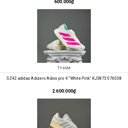
600.000₫
1+ size
SZ42 adidas Adizero Adios pro 4 "White Pink" KJ3873 076538
2.600.000₫