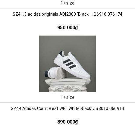
1+ size
SZ41.3 adidas originals ADI2000 'Black' HQ6916 076174
950.000₫
1+ size
SZ44 Adidas Court Beat WB ''White Black' JS3010 066914
890.000₫