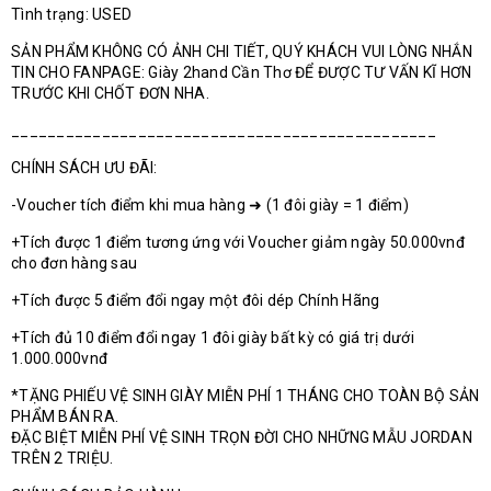
Tình trạng: USED
SẢN PHẨM KHÔNG CÓ ẢNH CHI TIẾT, QUÝ KHÁCH VUI LÒNG NHẮN
TIN CHO FANPAGE: Giày 2hand Cần Thơ ĐỂ ĐƯỢC TƯ VẤN KĨ HƠN
TRƯỚC KHI CHỐT ĐƠN NHA.
_______________________________________________
CHÍNH SÁCH ƯU ĐÃI:
-Voucher tích điểm khi mua hàng ➜ (1 đôi giày = 1 điểm)
+Tích được 1 điểm tương ứng với Voucher giảm ngày 50.000vnđ
cho đơn hàng sau
+Tích được 5 điểm đổi ngay một đôi dép Chính Hãng
+Tích đủ 10 điểm đổi ngay 1 đôi giày bất kỳ có giá trị dưới
1.000.000vnđ
*TẶNG PHIẾU VỆ SINH GIÀY MIỄN PHÍ 1 THÁNG CHO TOÀN BỘ SẢN
PHẨM BÁN RA.
ĐẶC BIỆT MIỄN PHÍ VỆ SINH TRỌN ĐỜI CHO NHỮNG MẪU JORDAN
TRÊN 2 TRIỆU.