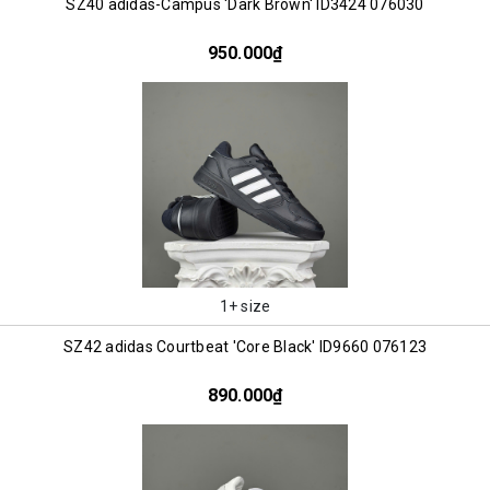
SZ40 adidas-Campus 'Dark Brown' ID3424 076030
950.000₫
1+ size
SZ42 adidas Courtbeat 'Core Black' ID9660 076123
890.000₫