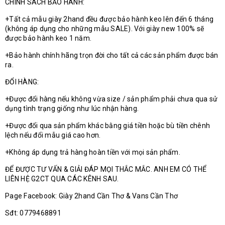
CHÍNH SÁCH BẢO HÀNH:
+Tất cả mẫu giày 2hand đều được bảo hành keo lên đến 6 tháng
(không áp dụng cho những mẫu SALE). Với giày new 100% sẽ
được bảo hành keo 1 năm.
+Bảo hành chính hãng trọn đời cho tất cả các sản phẩm được bán
ra.
ĐỔI HÀNG:
+Được đổi hàng nếu không vừa size / sản phẩm phải chưa qua sử
dụng tình trạng giống như lúc nhận hàng.
+Được đổi qua sản phẩm khác bằng giá tiền hoặc bù tiền chênh
lệch nếu đổi mẫu giá cao hơn.
+Không áp dụng trả hàng hoàn tiền với mọi sản phẩm.
ĐỂ ĐƯỢC TƯ VẤN & GIẢI ĐÁP MỌI THẮC MẮC. ANH EM CÓ THỂ
LIÊN HỆ G2CT QUA CÁC KÊNH SAU.
Page Facebook: Giày 2hand Cần Thơ & Vans Cần Thơ
Sđt: 0779468891