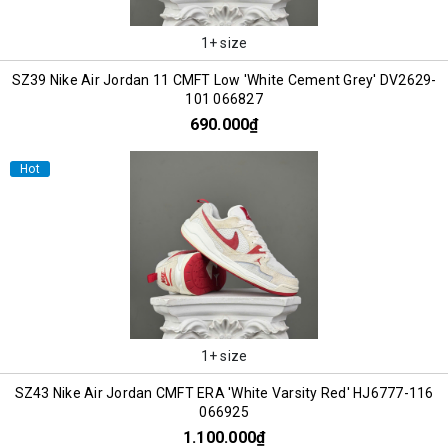
1+ size
SZ39 Nike Air Jordan 11 CMFT Low 'White Cement Grey' DV2629-
101 066827
690.000₫
Hot
1+ size
SZ43 Nike Air Jordan CMFT ERA 'White Varsity Red' HJ6777-116
066925
1.100.000₫