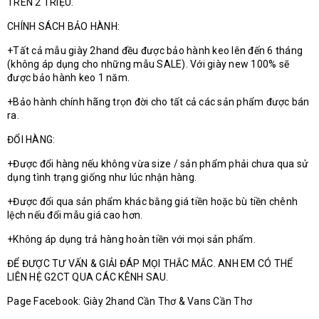
TRÊN 2 TRIỆU.
CHÍNH SÁCH BẢO HÀNH:
+Tất cả mẫu giày 2hand đều được bảo hành keo lên đến 6 tháng
(không áp dụng cho những mẫu SALE). Với giày new 100% sẽ
được bảo hành keo 1 năm.
+Bảo hành chính hãng trọn đời cho tất cả các sản phẩm được bán
ra.
ĐỔI HÀNG:
+Được đổi hàng nếu không vừa size / sản phẩm phải chưa qua sử
dụng tình trạng giống như lúc nhận hàng.
+Được đổi qua sản phẩm khác bằng giá tiền hoặc bù tiền chênh
lệch nếu đổi mẫu giá cao hơn.
+Không áp dụng trả hàng hoàn tiền với mọi sản phẩm.
ĐỂ ĐƯỢC TƯ VẤN & GIẢI ĐÁP MỌI THẮC MẮC. ANH EM CÓ THỂ
LIÊN HỆ G2CT QUA CÁC KÊNH SAU.
Page Facebook: Giày 2hand Cần Thơ & Vans Cần Thơ