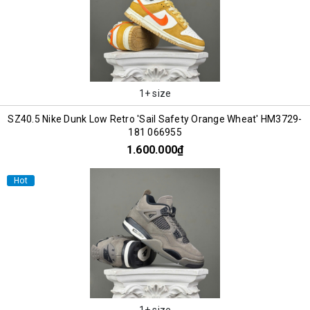
1+ size
SZ40.5 Nike Dunk Low Retro 'Sail Safety Orange Wheat' HM3729-
181 066955
1.600.000₫
Hot
1+ size