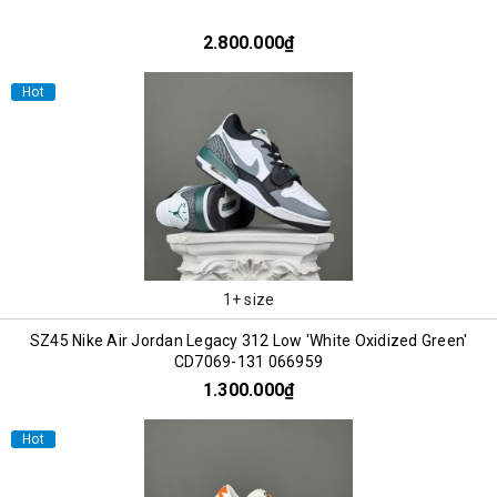
2.800.000₫
Hot
1+ size
SZ45 Nike Air Jordan Legacy 312 Low 'White Oxidized Green'
CD7069-131 066959
1.300.000₫
Hot