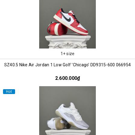
1+ size
SZ40.5 Nike Air Jordan 1 Low Golf 'Chicago' DD9315-600 066954
2.600.000₫
Hot