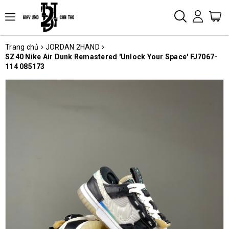
Trang chủ
JORDAN 2HAND
SZ40 Nike Air Dunk Remastered 'Unlock Your Space' FJ7067-
114 085173