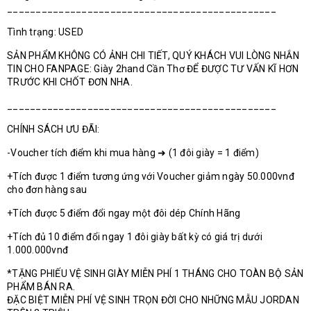
_______________________________________________
Tình trạng: USED
SẢN PHẨM KHÔNG CÓ ẢNH CHI TIẾT, QUÝ KHÁCH VUI LÒNG NHẮN
TIN CHO FANPAGE: Giày 2hand Cần Thơ ĐỂ ĐƯỢC TƯ VẤN KĨ HƠN
TRƯỚC KHI CHỐT ĐƠN NHA.
_______________________________________________
CHÍNH SÁCH ƯU ĐÃI:
-Voucher tích điểm khi mua hàng ➜ (1 đôi giày = 1 điểm)
+Tích được 1 điểm tương ứng với Voucher giảm ngày 50.000vnđ
cho đơn hàng sau
+Tích được 5 điểm đổi ngay một đôi dép Chính Hãng
+Tích đủ 10 điểm đổi ngay 1 đôi giày bất kỳ có giá trị dưới
1.000.000vnđ
*TẶNG PHIẾU VỆ SINH GIÀY MIỄN PHÍ 1 THÁNG CHO TOÀN BỘ SẢN
PHẨM BÁN RA.
ĐẶC BIỆT MIỄN PHÍ VỆ SINH TRỌN ĐỜI CHO NHỮNG MẪU JORDAN