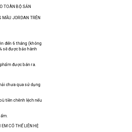
HO TOÀN BỘ SẢN
NG MẪU JORDAN TRÊN
ên đến 6 tháng (không
% sẽ được bảo hành
n phẩm được bán ra.
hải chưa qua sử dụng
bù tiền chênh lệch nếu
hẩm.
 EM CÓ THỂ LIÊN HỆ