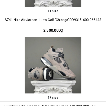
1+ size
SZ41 Nike Air Jordan 1 Low Golf 'Chicago' DD9315-600 066443
2.500.000₫
1+ size