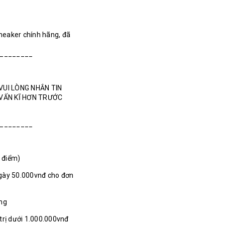
Sneaker chính hãng, đã
________
VUI LÒNG NHẮN TIN
 VẤN KĨ HƠN TRƯỚC
________
1 điểm)
gày 50.000vnđ cho đơn
ãng
 trị dưới 1.000.000vnđ