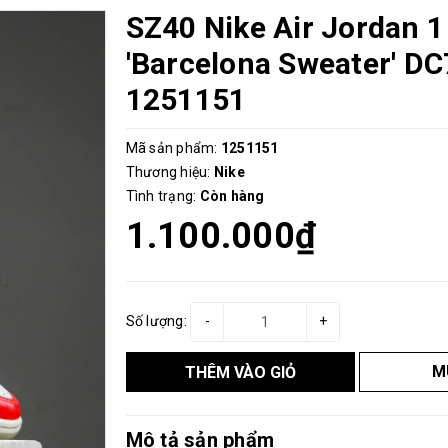
SZ40 Nike Air Jordan 1
'Barcelona Sweater' D
1251151
Mã sản phẩm:
1251151
Thương hiệu:
Nike
Tình trạng:
Còn hàng
1.100.000₫
Số lượng:
-
+
M
THÊM VÀO GIỎ
Mô tả sản phẩm