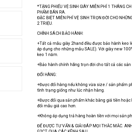
*TẶNG PHIẾU VỆ SINH GIÀY MIỄN PHÍ 1 THÁNG C
PHẨM BÁN RA.
ĐẶC BIỆT MIỄN PHÍ VỆ SINH TRỌN ĐỜI CHO NHỮ
2 TRIỆU.
CHÍNH SÁCH BẢO HÀNH:
+Tất cả mẫu giày 2hand đều được bảo hành keo l
áp dụng cho những mẫu SALE). Với giày new 100
keo 1 năm.
+Bảo hành chính hãng trọn đời cho tất cả các sả
ĐỔI HÀNG:
+Được đổi hàng nếu không vừa size / sản phẩm p
tình trạng giống như lúc nhận hàng.
+Được đổi qua sản phẩm khác bằng giá tiền hoặc 
đổi mẫu giá cao hơn.
+Không áp dụng trả hàng hoàn tiền với mọi sản p
ĐỂ ĐƯỢC TƯ VẤN & GIẢI ĐÁP MỌI THẮC MẮC. ANH
G2CT QUA CÁC KÊNH SAU.