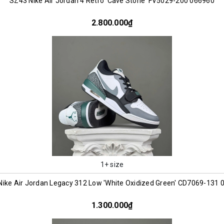
SZ43 Nike Air Jordan 4 Retro 'Cave Stone' FV5029-200 066960
2.800.000₫
1+ size
ike Air Jordan Legacy 312 Low 'White Oxidized Green' CD7069-131 
1.300.000₫