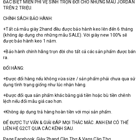
ĐẶC BIỆT MIỄN PHÍ VỆ SINH TRỌN ĐỜI CHO NHỮNG MẪU JORDAN
TRÊN 2 TRIỆU.
CHÍNH SÁCH BẢO HÀNH:
+Tất cả mẫu giày 2hand đều được bảo hành keo lên đến 6 tháng
(không áp dụng cho những mẫu SALE). Với giày new 100% sẽ
được bảo hành keo 1 năm.
+Bảo hành chính hãng trọn đời cho tất cả các sản phẩm được bán
ra.
ĐỔI HÀNG:
+Được đổi hàng nếu không vừa size / sản phẩm phải chưa qua sử
dụng tình trạng giống như lúc nhận hàng.
+Được đổi qua sản phẩm khác bằng giá tiền hoặc bù tiền chênh
lệch nếu đổi mẫu giá cao hơn.
+Không áp dụng trả hàng hoàn tiền với mọi sản phẩm.
ĐỂ ĐƯỢC TƯ VẤN & GIẢI ĐÁP MỌI THẮC MẮC. ANH EM CÓ THỂ
LIÊN HỆ G2CT QUA CÁC KÊNH SAU.
Page Facebook: Giày 2hand Cần Thơ & Vans Cần Thơ