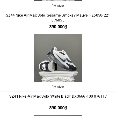
1+ size
SZ44 Nike Air Max Solo 'Sesame Smokey Mauve' FZ5050-221
076055
890.000₫
1+ size
SZ41 Nike-Air Max Solo 'White Black' DX3666-100 076117
890.000₫