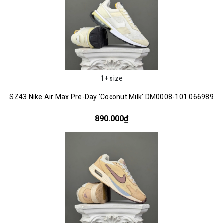
1+ size
SZ43 Nike Air Max Pre-Day 'Coconut Milk' DM0008-101 066989
890.000₫