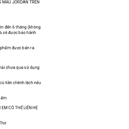
NG MẪU JORDAN TRÊN
ên đến 6 tháng (không
% sẽ được bảo hành
n phẩm được bán ra.
hải chưa qua sử dụng
bù tiền chênh lệch nếu
hẩm.
 EM CÓ THỂ LIÊN HỆ
 Thơ