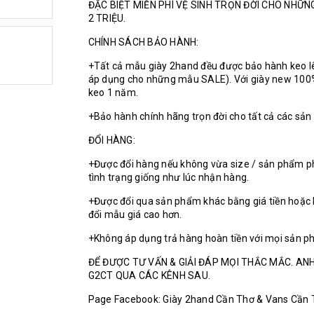
ĐẶC BIỆT MIỄN PHÍ VỆ SINH TRỌN ĐỜI CHO NHỮ
2 TRIỆU.
CHÍNH SÁCH BẢO HÀNH:
+Tất cả mẫu giày 2hand đều được bảo hành keo l
áp dụng cho những mẫu SALE). Với giày new 100
keo 1 năm.
+Bảo hành chính hãng trọn đời cho tất cả các sả
ĐỔI HÀNG:
+Được đổi hàng nếu không vừa size / sản phẩm p
tình trạng giống như lúc nhận hàng.
+Được đổi qua sản phẩm khác bằng giá tiền hoặc 
đổi mẫu giá cao hơn.
+Không áp dụng trả hàng hoàn tiền với mọi sản p
ĐỂ ĐƯỢC TƯ VẤN & GIẢI ĐÁP MỌI THẮC MẮC. ANH
G2CT QUA CÁC KÊNH SAU.
Page Facebook: Giày 2hand Cần Thơ & Vans Cần