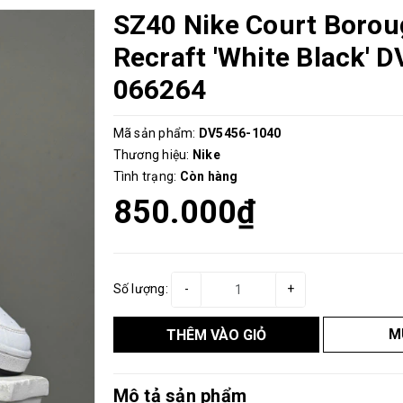
SZ40 Nike Court Boro
Recraft 'White Black' 
066264
Mã sản phẩm:
DV5456-1040
Thương hiệu:
Nike
Tình trạng:
Còn hàng
850.000₫
Số lượng:
-
+
M
THÊM VÀO GIỎ
Mô tả sản phẩm