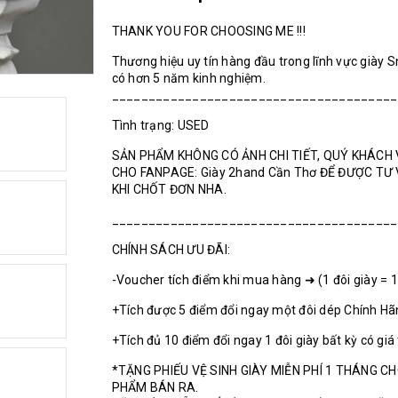
THANK YOU FOR CHOOSING ME !!!
Thương hiệu uy tín hàng đầu trong lĩnh vực giày 
có hơn 5 năm kinh nghiệm.
_______________________________________
Tình trạng: USED
SẢN PHẨM KHÔNG CÓ ẢNH CHI TIẾT, QUÝ KHÁCH 
CHO FANPAGE: Giày 2hand Cần Thơ ĐỂ ĐƯỢC TƯ
KHI CHỐT ĐƠN NHA.
_______________________________________
CHÍNH SÁCH ƯU ĐÃI:
-Voucher tích điểm khi mua hàng ➜ (1 đôi giày = 
+Tích được 5 điểm đổi ngay một đôi dép Chính H
+Tích đủ 10 điểm đổi ngay 1 đôi giày bất kỳ có giá
*TẶNG PHIẾU VỆ SINH GIÀY MIỄN PHÍ 1 THÁNG C
PHẨM BÁN RA.