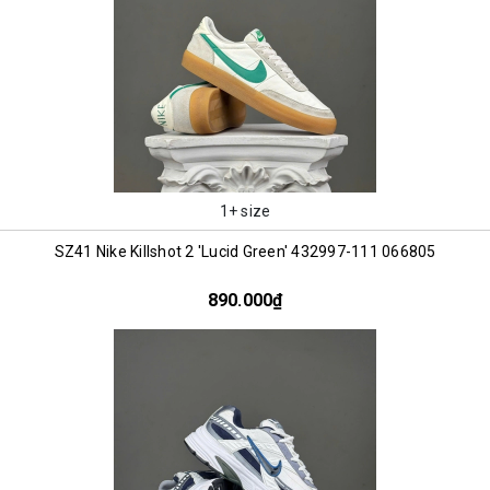
1+ size
SZ41 Nike Killshot 2 'Lucid Green' 432997-111 066805
890.000₫