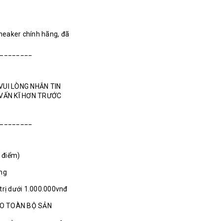
Sneaker chính hãng, đã
________
VUI LÒNG NHẮN TIN
 VẤN KĨ HƠN TRƯỚC
________
1 điểm)
ãng
 trị dưới 1.000.000vnđ
HO TOÀN BỘ SẢN