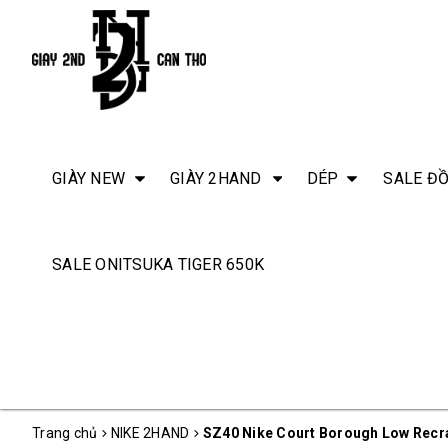
GIÀY NEW
GIÀY 2HAND
DÉP
SALE ĐỒ
SALE ONITSUKA TIGER 650K
Trang chủ
NIKE 2HAND
SZ40 Nike Court Borough Low Recra