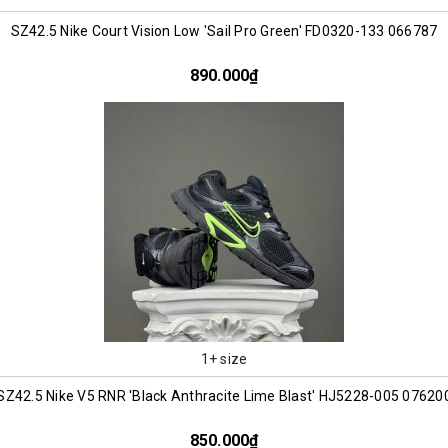
SZ42.5 Nike Court Vision Low 'Sail Pro Green' FD0320-133 066787
890.000₫
1+ size
SZ42.5 Nike V5 RNR 'Black Anthracite Lime Blast' HJ5228-005 07620
850.000₫