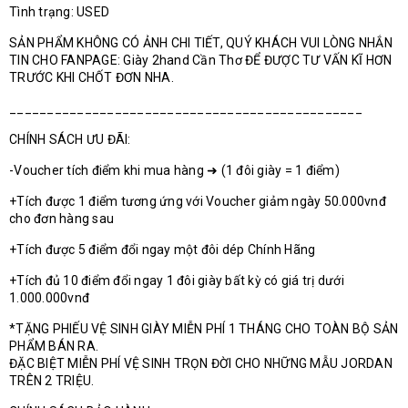
Tình trạng: USED
SẢN PHẨM KHÔNG CÓ ẢNH CHI TIẾT, QUÝ KHÁCH VUI LÒNG NHẮN
TIN CHO FANPAGE: Giày 2hand Cần Thơ ĐỂ ĐƯỢC TƯ VẤN KĨ HƠN
TRƯỚC KHI CHỐT ĐƠN NHA.
_______________________________________________
CHÍNH SÁCH ƯU ĐÃI:
-Voucher tích điểm khi mua hàng ➜ (1 đôi giày = 1 điểm)
+Tích được 1 điểm tương ứng với Voucher giảm ngày 50.000vnđ
cho đơn hàng sau
+Tích được 5 điểm đổi ngay một đôi dép Chính Hãng
+Tích đủ 10 điểm đổi ngay 1 đôi giày bất kỳ có giá trị dưới
1.000.000vnđ
*TẶNG PHIẾU VỆ SINH GIÀY MIỄN PHÍ 1 THÁNG CHO TOÀN BỘ SẢN
PHẨM BÁN RA.
ĐẶC BIỆT MIỄN PHÍ VỆ SINH TRỌN ĐỜI CHO NHỮNG MẪU JORDAN
TRÊN 2 TRIỆU.