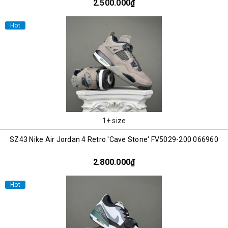
2.500.000₫
Hot
1+ size
SZ43 Nike Air Jordan 4 Retro 'Cave Stone' FV5029-200 066960
2.800.000₫
Hot