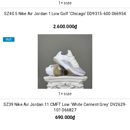
1+ size
SZ40.5 Nike Air Jordan 1 Low Golf 'Chicago' DD9315-600 066954
2.600.000₫
Hot
1+ size
SZ39 Nike Air Jordan 11 CMFT Low 'White Cement Grey' DV2629-
101 066827
690.000₫