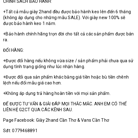
CHÍNH SÁCH BẢO HÀNH:
+Tất cả mẫu giày 2hand đều được bảo hành keo lên đến 6 tháng
(không áp dụng cho những mẫu SALE). Với giày new 100% sẽ
được bảo hành keo 1 năm.
+Bảo hành chính hãng trọn đời cho tất cả các sản phẩm được bán
ra.
ĐỔI HÀNG:
+Được đổi hàng nếu không vừa size / sản phẩm phải chưa qua sử
dụng tình trạng giống như lúc nhận hàng.
+Được đổi qua sản phẩm khác bằng giá tiền hoặc bù tiền chênh
lệch nếu đổi mẫu giá cao hơn.
+Không áp dụng trả hàng hoàn tiền với mọi sản phẩm.
ĐỂ ĐƯỢC TƯ VẤN & GIẢI ĐÁP MỌI THẮC MẮC. ANH EM CÓ THỂ
LIÊN HỆ G2CT QUA CÁC KÊNH SAU.
Page Facebook: Giày 2hand Cần Thơ & Vans Cần Thơ
Sđt: 0779468891