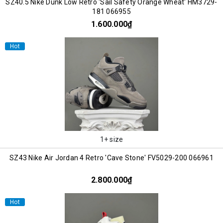
SZ40.5 Nike Dunk Low Retro 'Sail Safety Orange Wheat' HM3729-
181 066955
1.600.000₫
Hot
1+ size
SZ43 Nike Air Jordan 4 Retro 'Cave Stone' FV5029-200 066961
2.800.000₫
Hot