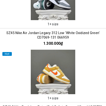
1+ size
SZ45 Nike Air Jordan Legacy 312 Low 'White Oxidized Green'
CD7069-131 066959
1.300.000₫
Hot
1+ size