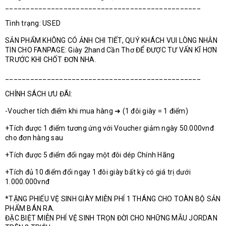
_______________________________________________
Tình trạng: USED
SẢN PHẨM KHÔNG CÓ ẢNH CHI TIẾT, QUÝ KHÁCH VUI LÒNG NHẮN
TIN CHO FANPAGE: Giày 2hand Cần Thơ ĐỂ ĐƯỢC TƯ VẤN KĨ HƠN
TRƯỚC KHI CHỐT ĐƠN NHA.
_______________________________________________
CHÍNH SÁCH ƯU ĐÃI:
-Voucher tích điểm khi mua hàng ➜ (1 đôi giày = 1 điểm)
+Tích được 1 điểm tương ứng với Voucher giảm ngày 50.000vnđ
cho đơn hàng sau
+Tích được 5 điểm đổi ngay một đôi dép Chính Hãng
+Tích đủ 10 điểm đổi ngay 1 đôi giày bất kỳ có giá trị dưới
1.000.000vnđ
*TẶNG PHIẾU VỆ SINH GIÀY MIỄN PHÍ 1 THÁNG CHO TOÀN BỘ SẢN
PHẨM BÁN RA.
ĐẶC BIỆT MIỄN PHÍ VỆ SINH TRỌN ĐỜI CHO NHỮNG MẪU JORDAN