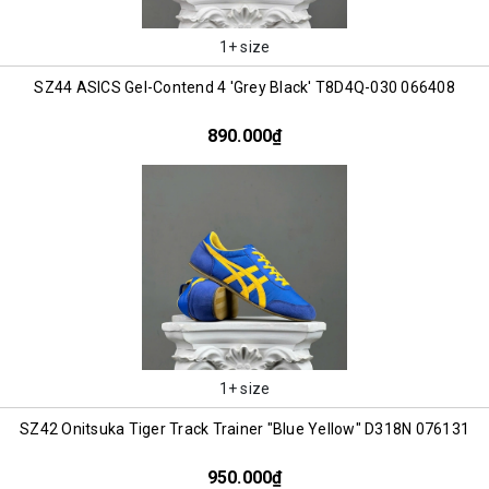
1+ size
SZ44 ASICS Gel-Contend 4 'Grey Black' T8D4Q-030 066408
890.000₫
1+ size
SZ42 Onitsuka Tiger Track Trainer "Blue Yellow" D318N 076131
950.000₫