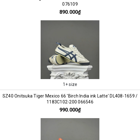
076109
890.000₫
1+ size
SZ40 Onitsuka Tiger Mexico 66 'Birch India ink Latte' DL408-1659 /
1183C102-200 066546
990.000₫