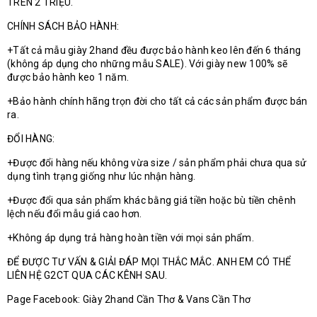
TRÊN 2 TRIỆU.
CHÍNH SÁCH BẢO HÀNH:
+Tất cả mẫu giày 2hand đều được bảo hành keo lên đến 6 tháng
(không áp dụng cho những mẫu SALE). Với giày new 100% sẽ
được bảo hành keo 1 năm.
+Bảo hành chính hãng trọn đời cho tất cả các sản phẩm được bán
ra.
ĐỔI HÀNG:
+Được đổi hàng nếu không vừa size / sản phẩm phải chưa qua sử
dụng tình trạng giống như lúc nhận hàng.
+Được đổi qua sản phẩm khác bằng giá tiền hoặc bù tiền chênh
lệch nếu đổi mẫu giá cao hơn.
+Không áp dụng trả hàng hoàn tiền với mọi sản phẩm.
ĐỂ ĐƯỢC TƯ VẤN & GIẢI ĐÁP MỌI THẮC MẮC. ANH EM CÓ THỂ
LIÊN HỆ G2CT QUA CÁC KÊNH SAU.
Page Facebook: Giày 2hand Cần Thơ & Vans Cần Thơ