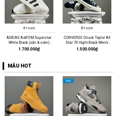
4+ size
8+ size
ADIDAS AdiFOM Superstar
CONVERSE Chuck Taylor All
White Black (sẳn & oder)
Star 70 Hight Black Men's
HQ8750
162050C
1.700.000₫
1.500.000₫
MẪU HOT
Hot