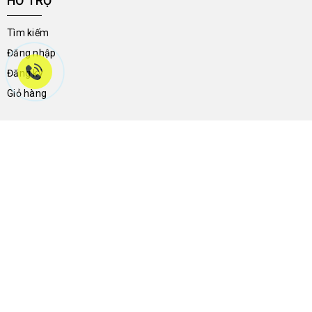
HỖ TRỢ
Tìm kiếm
Đăng nhập
Đăng ký
Giỏ hàng
THÔNG TIN LIÊN HỆ
46a Trần Hưng Đạo - Phường Ninh Kiều - Thành Phố Cần Thơ -
Việt Nam
0704.788.113
giay2ndnguyenthong136@gmail.com