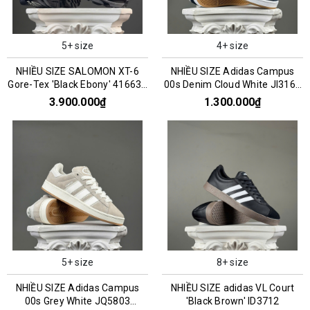
5+ size
4+ size
NHIỀU SIZE SALOMON XT-6
NHIỀU SIZE Adidas Campus
Gore-Tex 'Black Ebony' 416635
00s Denim Cloud White JI3163
016159
045993
3.900.000₫
1.300.000₫
5+ size
8+ size
NHIỀU SIZE Adidas Campus
NHIỀU SIZE adidas VL Court
00s Grey White JQ5803
'Black Brown' ID3712