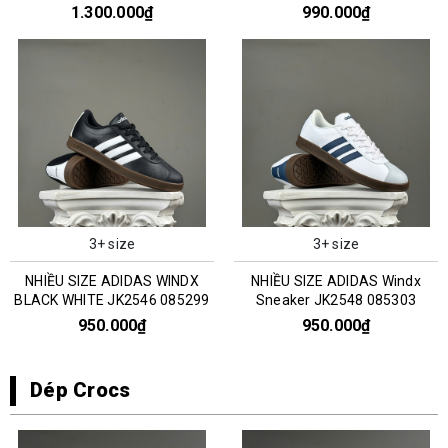
0351303
1.300.000₫
990.000₫
3+ size
3+ size
NHIỀU SIZE ADIDAS WINDX
NHIỀU SIZE ADIDAS Windx
BLACK WHITE JK2546 085299
Sneaker JK2548 085303
950.000₫
950.000₫
Dép Crocs