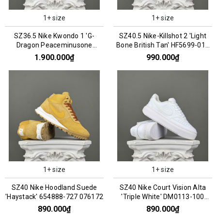
1+ size
1+ size
SZ36.5 Nike Kwondo 1 'G-
SZ40.5 Nike-Killshot 2 'Light
Dragon Peaceminusone
Bone British Tan' HF5699-019
Panda' DH2482-101 066956
076184
1.900.000₫
990.000₫
1+ size
1+ size
SZ40 Nike Hoodland Suede
SZ40 Nike Court Vision Alta
'Haystack' 654888-727 076172
'Triple White' DM0113-100
066758
890.000₫
890.000₫