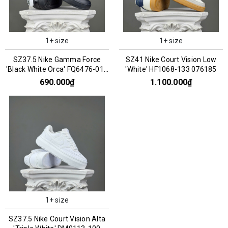
1+ size
1+ size
SZ37.5 Nike Gamma Force
SZ41 Nike Court Vision Low
'Black White Orca' FQ6476-010
'White' HF1068-133 076185
066813
690.000₫
1.100.000₫
1+ size
SZ37.5 Nike Court Vision Alta