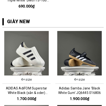
'Triple White' DM0113-100
066808
690.000₫
GIÀY NEW
4+ size
4+ size
ADIDAS AdiFOM Superstar
Adidas Samba Jane 'Black
White Black (sẳn & oder)
White Gum' JQ6445 016806
HQ8750
1.700.000₫
1.900.000₫