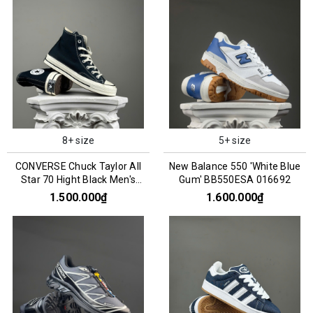
8+ size
5+ size
CONVERSE Chuck Taylor All
New Balance 550 'White Blue
Star 70 Hight Black Men's
Gum' BB550ESA 016692
162050C
1.500.000₫
1.600.000₫