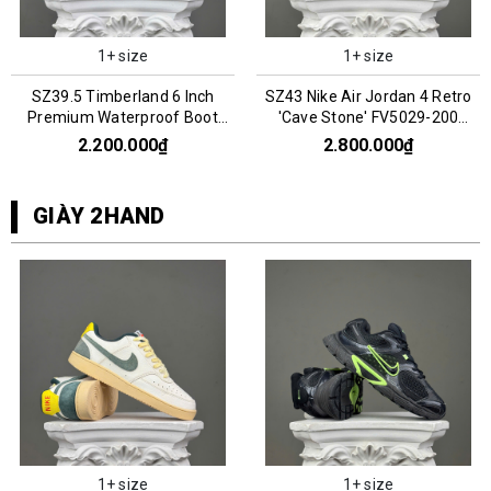
1+ size
1+ size
SZ39.5 Timberland 6 Inch
SZ43 Nike Air Jordan 4 Retro
Premium Waterproof Boot
'Cave Stone' FV5029-200
'Wheat' 066969
066960
2.200.000₫
2.800.000₫
GIÀY 2HAND
1+ size
1+ size