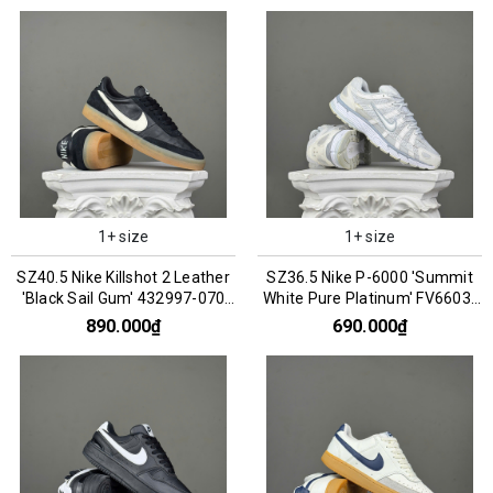
1+ size
1+ size
SZ40.5 Nike Killshot 2 Leather
SZ36.5 Nike P-6000 'Summit
'Black Sail Gum' 432997-070
White Pure Platinum' FV6603-
066717
101 066853
890.000₫
690.000₫