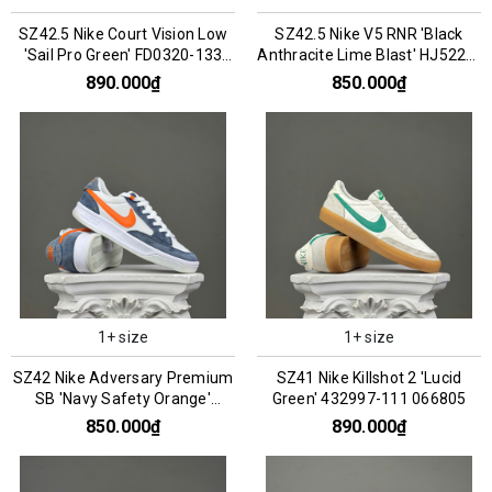
SZ42.5 Nike Court Vision Low
SZ42.5 Nike V5 RNR 'Black
'Sail Pro Green' FD0320-133
Anthracite Lime Blast' HJ5228-
066787
005 076200
890.000₫
850.000₫
1+ size
1+ size
SZ42 Nike Adversary Premium
SZ41 Nike Killshot 2 'Lucid
SB 'Navy Safety Orange'
Green' 432997-111 066805
CW7456-402 066297
850.000₫
890.000₫