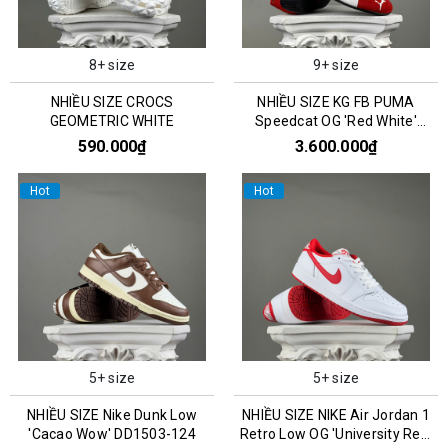
8+ size
9+ size
NHIỀU SIZE CROCS
NHIỀU SIZE KG FB PUMA
GEOMETRIC WHITE
Speedcat OG 'Red White'
400986-02
590.000₫
3.600.000₫
Hot
Hot
5+ size
5+ size
NHIỀU SIZE Nike Dunk Low
NHIỀU SIZE NIKE Air Jordan 1
'Cacao Wow' DD1503-124
Retro Low OG 'University Red'