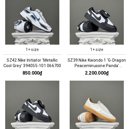
1+ size
1+ size
SZ42 Nike Initiator 'Metallic
SZ39 Nike Kwondo 1 'G-Dragon
Cool Grey' 394055-101 066700
Peaceminusone Panda'
DH2482-101 066957
850.000₫
2.200.000₫