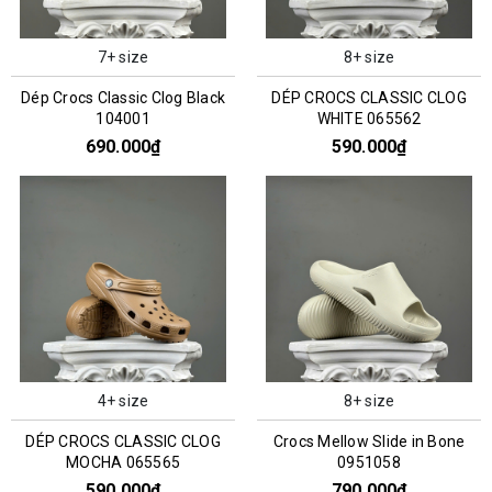
7+ size
8+ size
Dép Crocs Classic Clog Black
DÉP CROCS CLASSIC CLOG
104001
WHITE 065562
690.000₫
590.000₫
4+ size
8+ size
DÉP CROCS CLASSIC CLOG
Crocs Mellow Slide in Bone
MOCHA 065565
0951058
590.000₫
790.000₫