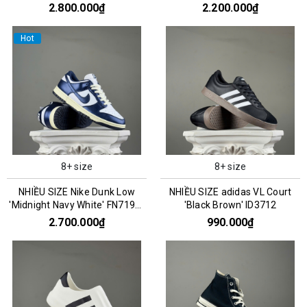
CZ0790-161
2.800.000₫
2.200.000₫
Hot
8+ size
8+ size
NHIỀU SIZE Nike Dunk Low
NHIỀU SIZE adidas VL Court
'Midnight Navy White' FN7197-
'Black Brown' ID3712
100
2.700.000₫
990.000₫