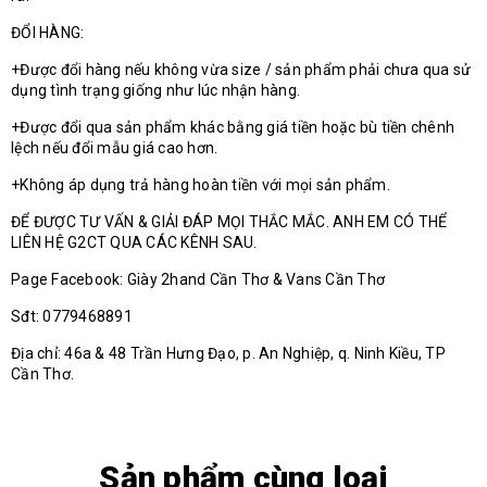
ĐỔI HÀNG:
+Được đổi hàng nếu không vừa size / sản phẩm phải chưa qua sử
dụng tình trạng giống như lúc nhận hàng.
+Được đổi qua sản phẩm khác bằng giá tiền hoặc bù tiền chênh
lệch nếu đổi mẫu giá cao hơn.
+Không áp dụng trả hàng hoàn tiền với mọi sản phẩm.
ĐỂ ĐƯỢC TƯ VẤN & GIẢI ĐÁP MỌI THẮC MẮC. ANH EM CÓ THỂ
LIÊN HỆ G2CT QUA CÁC KÊNH SAU.
Page Facebook: Giày 2hand Cần Thơ & Vans Cần Thơ
Sđt: 0779468891
Địa chỉ: 46a & 48 Trần Hưng Đạo, p. An Nghiệp, q. Ninh Kiều, TP
Cần Thơ.
Sản phẩm cùng loại