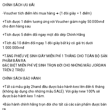
CHÍNH SÁCH ƯU ĐÃI:
-Voucher tích điểm khi mua hàng ➜ (1 đôi giày = 1 điểm)
+Tích được 1 điểm tương ứng với Voucher giảm ngày 50.000vnđ
cho đơn hàng sau
+Tích được 5 điểm đổi ngay một đôi dép Chính Hãng
+Tích đủ 10 điểm đổi ngay 1 đôi giày bất kỳ có giá trị dưới
1.000.000vnđ
*TẶNG PHIẾU VỆ SINH GIÀY MIỄN PHÍ 1 THÁNG CHO TOÀN BỘ SẢN
PHẨM BÁN RA.
ĐẶC BIỆT MIỄN PHÍ VỆ SINH TRỌN ĐỜI CHO NHỮNG MẪU JORDAN
TRÊN 2 TRIỆU.
CHÍNH SÁCH BẢO HÀNH:
+Tất cả mẫu giày 2hand đều được bảo hành keo lên đến 6 tháng
(không áp dụng cho những mẫu SALE). Với giày new 100% sẽ
được bảo hành keo 1 năm.
+Bảo hành chính hãng trọn đời cho tất cả các sản phẩm được bán
ra.