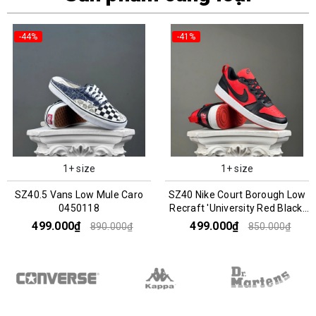
-44%
-41%
1+ size
1+ size
SZ40.5 Vans Low Mule Caro
SZ40 Nike Court Borough Low
0450118
Recraft 'University Red Black'
DV5456-600 045352
499.000₫
499.000₫
890.000₫
850.000₫