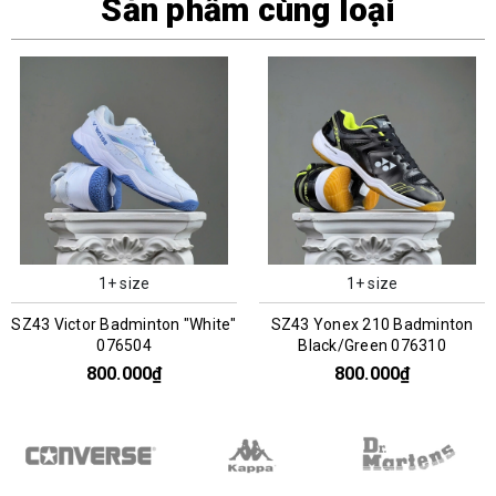
Sản phẩm cùng loại
1+ size
1+ size
White"
SZ43 Yonex 210 Badminton
SZ43 Victor Badmin
Black/Green 076310
White/Black 07628
800.000₫
800.000₫