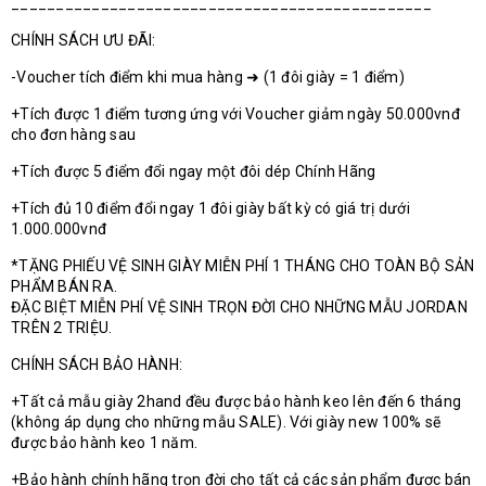
_______________________________________________
CHÍNH SÁCH ƯU ĐÃI:
-Voucher tích điểm khi mua hàng ➜ (1 đôi giày = 1 điểm)
+Tích được 1 điểm tương ứng với Voucher giảm ngày 50.000vnđ
cho đơn hàng sau
+Tích được 5 điểm đổi ngay một đôi dép Chính Hãng
+Tích đủ 10 điểm đổi ngay 1 đôi giày bất kỳ có giá trị dưới
1.000.000vnđ
*TẶNG PHIẾU VỆ SINH GIÀY MIỄN PHÍ 1 THÁNG CHO TOÀN BỘ SẢN
PHẨM BÁN RA.
ĐẶC BIỆT MIỄN PHÍ VỆ SINH TRỌN ĐỜI CHO NHỮNG MẪU JORDAN
TRÊN 2 TRIỆU.
CHÍNH SÁCH BẢO HÀNH:
+Tất cả mẫu giày 2hand đều được bảo hành keo lên đến 6 tháng
(không áp dụng cho những mẫu SALE). Với giày new 100% sẽ
được bảo hành keo 1 năm.
+Bảo hành chính hãng trọn đời cho tất cả các sản phẩm được bán