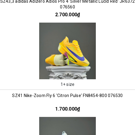
SZ43,3 adidas Adizero Adios Pro 4 'Silver Metallic Lucid Red' JR6372
076560
2.700.000₫
1+ size
SZ41 Nike-Zoom Fly 6 'Citron Pulse' FN8454-800 076530
1.700.000₫