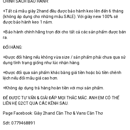
CHÍNH SÁCH BẢO HÀNH:
+Tất cả mẫu giày 2hand đều được bảo hành keo lên đến 6 tháng
(không áp dụng cho những mẫu SALE). Với giày new 100% sẽ
được bảo hành keo 1 năm.
+Bảo hành chính hãng trọn đời cho tất cả các sản phẩm được bán
ra.
ĐỔI HÀNG:
+Được đổi hàng nếu không vừa size / sản phẩm phải chưa qua sử
dụng tình trạng giống như lúc nhận hàng.
+Được đổi qua sản phẩm khác bằng giá tiền hoặc bù tiền chênh
lệch nếu đổi mẫu giá cao hơn.
+Không áp dụng trả hàng hoàn tiền với mọi sản phẩm.
ĐỂ ĐƯỢC TƯ VẤN & GIẢI ĐÁP MỌI THẮC MẮC. ANH EM CÓ THỂ
LIÊN HỆ G2CT QUA CÁC KÊNH SAU.
Page Facebook: Giày 2hand Cần Thơ & Vans Cần Thơ
Sđt: 0779468891