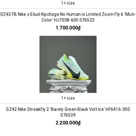
1+ size
SZ43 FB Nike x Eliud Kipchoge No Human is Limited Zoom Fly 6 'Muti-
Color' HJ7038-600 076523
1.700.000₫
1+ size
SZ42 Nike Streakfly 2 'Barely Green Black Volt Ice' HF6416-300
076539
2.200.000₫