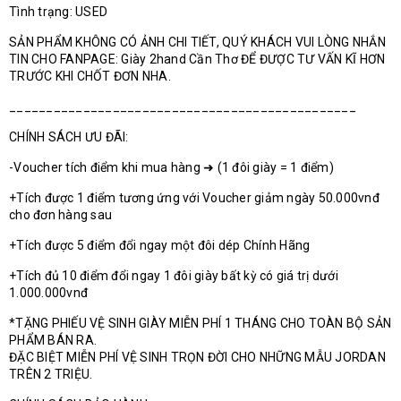
Tình trạng: USED
SẢN PHẨM KHÔNG CÓ ẢNH CHI TIẾT, QUÝ KHÁCH VUI LÒNG NHẮN
TIN CHO FANPAGE: Giày 2hand Cần Thơ ĐỂ ĐƯỢC TƯ VẤN KĨ HƠN
TRƯỚC KHI CHỐT ĐƠN NHA.
_______________________________________________
CHÍNH SÁCH ƯU ĐÃI:
-Voucher tích điểm khi mua hàng ➜ (1 đôi giày = 1 điểm)
+Tích được 1 điểm tương ứng với Voucher giảm ngày 50.000vnđ
cho đơn hàng sau
+Tích được 5 điểm đổi ngay một đôi dép Chính Hãng
+Tích đủ 10 điểm đổi ngay 1 đôi giày bất kỳ có giá trị dưới
1.000.000vnđ
*TẶNG PHIẾU VỆ SINH GIÀY MIỄN PHÍ 1 THÁNG CHO TOÀN BỘ SẢN
PHẨM BÁN RA.
ĐẶC BIỆT MIỄN PHÍ VỆ SINH TRỌN ĐỜI CHO NHỮNG MẪU JORDAN
TRÊN 2 TRIỆU.