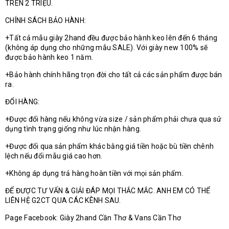
TRÊN 2 TRIỆU.
CHÍNH SÁCH BẢO HÀNH:
+Tất cả mẫu giày 2hand đều được bảo hành keo lên đến 6 tháng
(không áp dụng cho những mẫu SALE). Với giày new 100% sẽ
được bảo hành keo 1 năm.
+Bảo hành chính hãng trọn đời cho tất cả các sản phẩm được bán
ra.
ĐỔI HÀNG:
+Được đổi hàng nếu không vừa size / sản phẩm phải chưa qua sử
dụng tình trạng giống như lúc nhận hàng.
+Được đổi qua sản phẩm khác bằng giá tiền hoặc bù tiền chênh
lệch nếu đổi mẫu giá cao hơn.
+Không áp dụng trả hàng hoàn tiền với mọi sản phẩm.
ĐỂ ĐƯỢC TƯ VẤN & GIẢI ĐÁP MỌI THẮC MẮC. ANH EM CÓ THỂ
LIÊN HỆ G2CT QUA CÁC KÊNH SAU.
Page Facebook: Giày 2hand Cần Thơ & Vans Cần Thơ