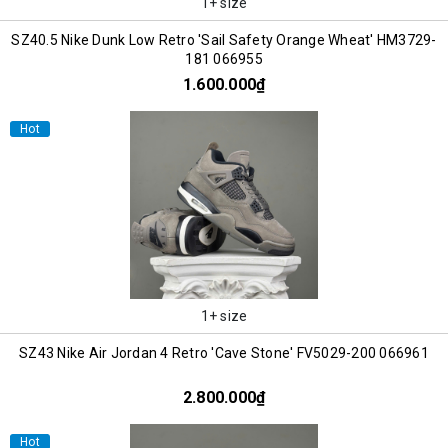
1+ size
SZ40.5 Nike Dunk Low Retro 'Sail Safety Orange Wheat' HM3729-
181 066955
1.600.000₫
Hot
1+ size
SZ43 Nike Air Jordan 4 Retro 'Cave Stone' FV5029-200 066961
2.800.000₫
Hot