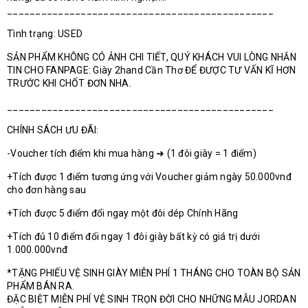
_______________________________________________
Tình trạng: USED
SẢN PHẨM KHÔNG CÓ ẢNH CHI TIẾT, QUÝ KHÁCH VUI LÒNG NHẮN
TIN CHO FANPAGE: Giày 2hand Cần Thơ ĐỂ ĐƯỢC TƯ VẤN KĨ HƠN
TRƯỚC KHI CHỐT ĐƠN NHA.
_______________________________________________
CHÍNH SÁCH ƯU ĐÃI:
-Voucher tích điểm khi mua hàng ➜ (1 đôi giày = 1 điểm)
+Tích được 1 điểm tương ứng với Voucher giảm ngày 50.000vnđ
cho đơn hàng sau
+Tích được 5 điểm đổi ngay một đôi dép Chính Hãng
+Tích đủ 10 điểm đổi ngay 1 đôi giày bất kỳ có giá trị dưới
1.000.000vnđ
*TẶNG PHIẾU VỆ SINH GIÀY MIỄN PHÍ 1 THÁNG CHO TOÀN BỘ SẢN
PHẨM BÁN RA.
ĐẶC BIỆT MIỄN PHÍ VỆ SINH TRỌN ĐỜI CHO NHỮNG MẪU JORDAN