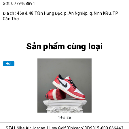
Sđt: 0779468891
Địa chỉ: 46a & 48 Trần Hưng Đạo, p. An Nghiệp, q. Ninh Kiều, TP
Cần Thơ
Sản phẩm cùng loại
Hot
1+ size
SZ41 Nike Air Jordan 1 Low Golf 'Chicago' DD9315-600 066443