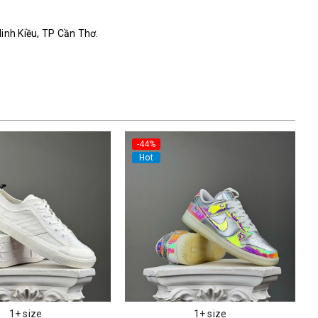
Ninh Kiều, TP Cần Thơ.
-44%
Hot
1+ size
1+ size