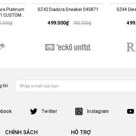
ure Platinum
SZ42 Diadora Sneaker 045871
SZ44 Die
001 CUSTOM
499.000₫
499
0.000₫
790.000₫
 tôi
ebook
Twitter
Instagram
CHÍNH SÁCH
HỖ TRỢ