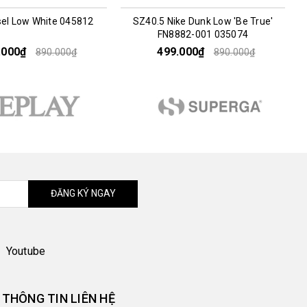
sel Low White 045812
SZ40.5 Nike Dunk Low 'Be True'
FN8882-001 035074
.000₫
499.000₫
890.000₫
890.000₫
ĐĂNG KÝ NGAY
Youtube
THÔNG TIN LIÊN HỆ