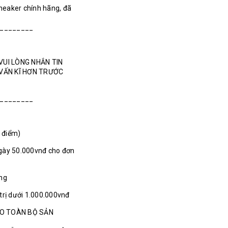
Sneaker chính hãng, đã
________
VUI LÒNG NHẮN TIN
 VẤN KĨ HƠN TRƯỚC
________
1 điểm)
gày 50.000vnđ cho đơn
ãng
 trị dưới 1.000.000vnđ
HO TOÀN BỘ SẢN