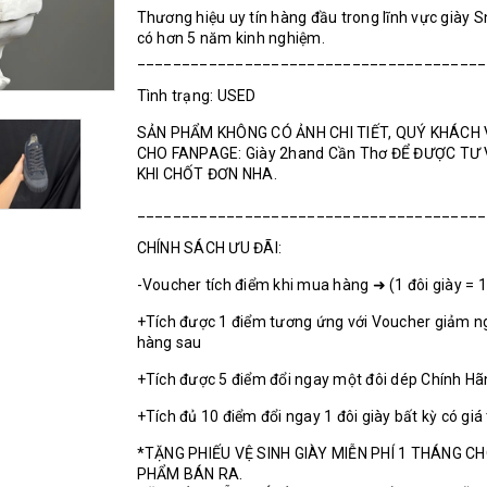
Thương hiệu uy tín hàng đầu trong lĩnh vực giày 
có hơn 5 năm kinh nghiệm.
_______________________________________
Tình trạng: USED
SẢN PHẨM KHÔNG CÓ ẢNH CHI TIẾT, QUÝ KHÁCH 
CHO FANPAGE: Giày 2hand Cần Thơ ĐỂ ĐƯỢC TƯ
KHI CHỐT ĐƠN NHA.
_______________________________________
CHÍNH SÁCH ƯU ĐÃI:
-Voucher tích điểm khi mua hàng ➜ (1 đôi giày = 
+Tích được 1 điểm tương ứng với Voucher giảm n
hàng sau
+Tích được 5 điểm đổi ngay một đôi dép Chính H
+Tích đủ 10 điểm đổi ngay 1 đôi giày bất kỳ có giá
*TẶNG PHIẾU VỆ SINH GIÀY MIỄN PHÍ 1 THÁNG C
PHẨM BÁN RA.