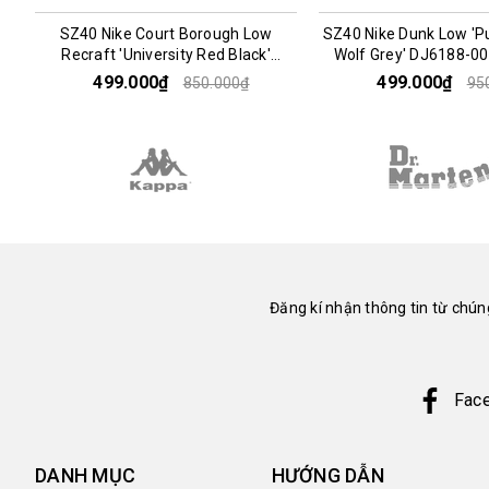
SZ40 Nike Court Borough Low
SZ40 Nike Dunk Low 'P
Recraft 'University Red Black'
Wolf Grey' DJ6188-
DV5456-600 045352
0450171
499.000₫
499.000₫
850.000₫
95
Đăng kí nhận thông tin từ chúng
Fac
DANH MỤC
HƯỚNG DẪN