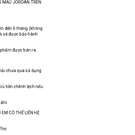
NG MẪU JORDAN TRÊN
ên đến 6 tháng (không
% sẽ được bảo hành
n phẩm được bán ra.
hải chưa qua sử dụng
bù tiền chênh lệch nếu
hẩm.
 EM CÓ THỂ LIÊN HỆ
 Thơ