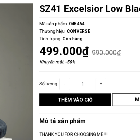
SZ41 Excelsior Low Bl
Mã sản phẩm:
045464
Thương hiệu:
CONVERSE
Tình trạng:
Còn hàng
499.000₫
990.000₫
Khuyến mãi:
-50%
Số lượng:
-
+
M
THÊM VÀO GIỎ
Mô tả sản phẩm
THANK YOU FOR CHOOSING ME !!!