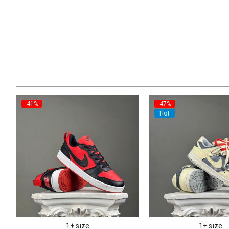
-41%
-47%
Hot
1+ size
1+ size