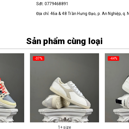
Sđt: 0779468891
Địa chỉ: 46a & 48 Trần Hưng Đạo, p. An Nghiệp, q. 
Sản phẩm cùng loại
-37%
-44%
1+ size