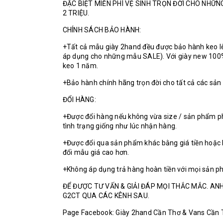
ĐẶC BIỆT MIỄN PHÍ VỆ SINH TRỌN ĐỜI CHO NHỮ
2 TRIỆU.
CHÍNH SÁCH BẢO HÀNH:
+Tất cả mẫu giày 2hand đều được bảo hành keo l
áp dụng cho những mẫu SALE). Với giày new 100
keo 1 năm.
+Bảo hành chính hãng trọn đời cho tất cả các sả
ĐỔI HÀNG:
+Được đổi hàng nếu không vừa size / sản phẩm p
tình trạng giống như lúc nhận hàng.
+Được đổi qua sản phẩm khác bằng giá tiền hoặc 
đổi mẫu giá cao hơn.
+Không áp dụng trả hàng hoàn tiền với mọi sản p
ĐỂ ĐƯỢC TƯ VẤN & GIẢI ĐÁP MỌI THẮC MẮC. ANH
G2CT QUA CÁC KÊNH SAU.
Page Facebook: Giày 2hand Cần Thơ & Vans Cần